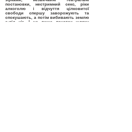
постановки, нестримний секс, ріки 
алкоголю і відчуття цілковитої 
свободи спершу заворожують та 
спокушають, а потім вибивають землю 
з-під ніг. І це лише початок шляху 
Вівіан довжиною в життя, який 
необхідно пройти, щоб зрозуміти: ти не 
мусиш бути хорошою дівчинкою, щоб 
бути хорошою людиною.
💌 
РЕЦЕПТ ІДЕАЛЬНОЇ ДРУЖИНИ
 - Ця 
книга варта уваги через свою шалену 
суміш сучасного життя та знахідок з 
минулого. Вона розглядає теми 
стосунків, індивідуального росту, та 
пошуку балансу між кар’єрою та 
особистим життям.
Еліс Хейл залишає кар’єру в піарі, щоб 
стати письменницею. Разом із 
чоловіком вона переїздить з Нью-
Йорка у тихе передмістя. Не все йде за 
планом, жінка багато часу проводить у 
великому порожньому будинку, їй там 
дуже нудно, а ще її плани не збігаються 
з чоловіковими. Одного дня вона 
знаходить стару кулінарну книгу 
попередньої господині цього дому 
Неллі Мердок, яка була 