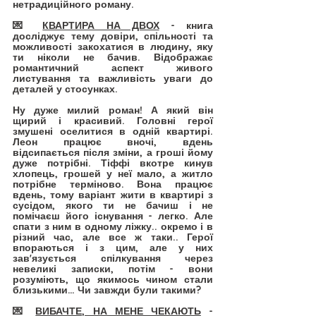
нетрадиційного роману.
💌 
КВАРТИРА НА ДВОХ
 - книга 
досліджує тему довіри, спільності та 
можливості закохатися в людину, яку 
ти ніколи не бачив. Відображає 
романтичний аспект живого 
листування та важливість уваги до 
деталей у стосунках.
Ну дуже милий роман! А який він 
щирий і красивий. Головні герої 
змушені оселитися в одній квартирі. 
Леон працює вночі, вдень 
відсипається після зміни, а гроші йому 
дуже потрібні. Тіффі вкотре кинув 
хлопець, грошей у неї мало, а житло 
потрібне терміново. Вона працює 
вдень, тому варіант жити в квартирі з 
сусідом, якого ти не бачиш і не 
помічаєш його існування - легко. Але 
спати з ним в одному ліжку.. окремо і в 
різний час, але все ж таки.. Герої 
впораються і з цим, але у них 
зав'язується спілкування через 
невеликі записки, потім - вони 
розуміють, що якимось чином стали 
близькими… Чи завжди були такими?
💌 
ВИБАЧТЕ, НА МЕНЕ ЧЕКАЮТЬ
 - 