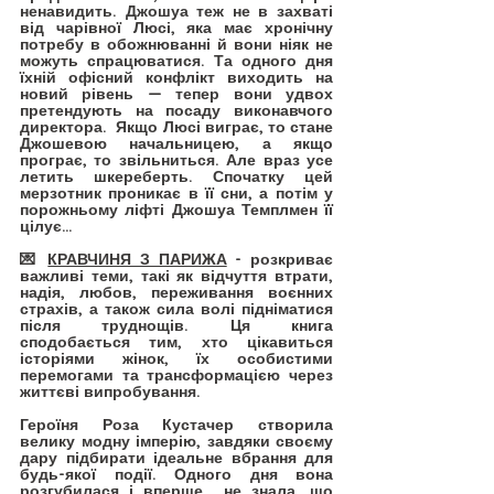
ненавидить. Джошуа теж не в захваті 
від чарівної Люсі, яка має хронічну 
потребу в обожнюванні й вони ніяк не 
можуть спрацюватися. Та одного дня 
їхній офісний конфлікт виходить на 
новий рівень — тепер вони удвох 
претендують на посаду виконавчого 
директора.  Якщо Люсі виграє, то стане 
Джошевою начальницею, а якщо 
програє, то звільниться. Але враз усе 
летить шкереберть. Спочатку цей 
мерзотник проникає в її сни, а потім у 
порожньому ліфті Джошуа Темплмен її 
цілує…
💌 
КРАВЧИНЯ З ПАРИЖА
 - розкриває 
важливі теми, такі як відчуття втрати, 
надія, любов, переживання воєнних 
страхів, а також сила волі підніматися 
після труднощів. Ця книга 
сподобається тим, хто цікавиться 
історіями жінок, їх особистими 
перемогами та трансформацією через 
життєві випробування.
Героїня Роза Кустачер створила 
велику модну імперію, завдяки своєму 
дару підбирати ідеальне вбрання для 
будь-якої події. Одного дня вона 
розгубилася і вперше  не знала, що 