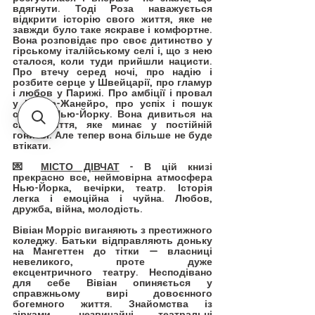
вдягнути. Тоді Роза наважується 
відкрити історію свого життя, яке не 
завжди було таке яскраве і комфортне. 
Вона розповідає про своє дитинство у 
гірському італійському селі і, що з нею 
сталося, коли туди прийшли нацисти. 
Про втечу серед ночі, про надію і 
розбите серце у Швейцарії, про гламур 
і любов у Парижі. Про амбіції і провал 
у Ріо-де-Жанейро, про успіх і пошук 
себе в Нью-Йорку. Вона дивиться на 
своє життя, яке минає у постійній 
гонитві. Але тепер вона більше не буде 
втікати.
💌 
МІСТО ДІВЧАТ
 - В цій книзі 
прекрасно все, неймовірна атмосфера 
Нью-Йорка, вечірки, театр. Історія 
легка і емоційна і чуйна. Любов, 
дружба, війна, молодість.
Вівіан Морріс виганяють з престижного 
коледжу. Батьки відправляють доньку 
на Мангеттен до тітки — власниці 
невеликого, проте дуже 
ексцентричного театру. Несподівано 
для себе Вівіан опиняється у 
справжньому вирі довоєнного 
богемного життя. Знайомства із 
зірками, незвичайні театральні 