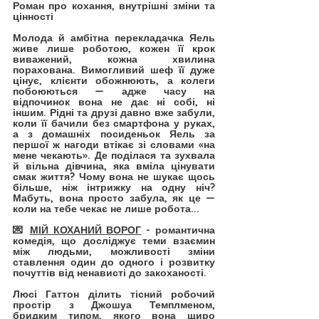
Роман про кохання, внутрішні зміни та 
цінності
Молода й амбітна перекладачка Яель 
живе лише роботою, кожен її крок 
виважений, кожна хвилина 
порахована. Вимогливий шеф її дуже 
цінує, клієнти обожнюють, а колеги 
побоюються — адже часу на 
відпочинок вона не дає ні собі, ні 
іншим. Рідні та друзі давно вже забули, 
коли її бачили без смартфона у руках, 
а з домашніх посиденьок Яель за 
першої ж нагоди втікає зі словами «на 
мене чекають». Де поділася та зухвала 
й вільна дівчина, яка вміла цінувати 
смак життя? Чому вона не шукає щось 
більше, ніж інтрижку на одну ніч? 
Мабуть, вона просто забула, як це — 
коли на тебе чекає не лише робота...
💌 
МІЙ КОХАНИЙ ВОРОГ
 - романтична 
комедія, що досліджує теми взаємин 
між людьми, можливості зміни 
ставлення один до одного і розвитку 
почуттів від ненависті до закоханості.
Люсі Гаттон ділить тісний робочий 
простір з Джошуа Темплменом, 
бридким типом, якого вона щиро 