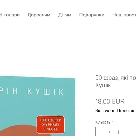
сі товари
Дорослим
Дітям
Подарунки
Наш прост
50 фраз, які п
Кушік
Цін
18,00 EUR
Включено Податок
Кількість
*