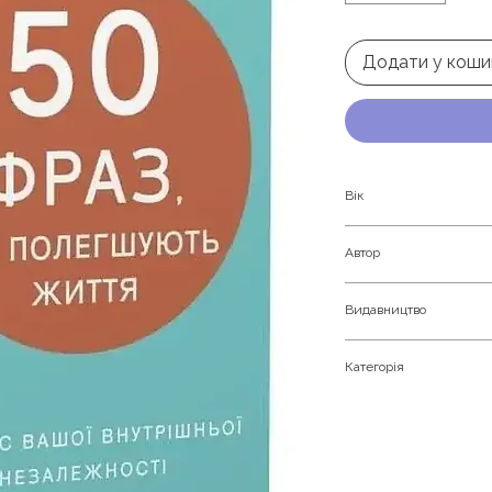
Додати у коши
Вік
Дорослим
Автор
Карін Кушік
Видавництво
BookChef
Категорія
Психологія і соціо
трансформації