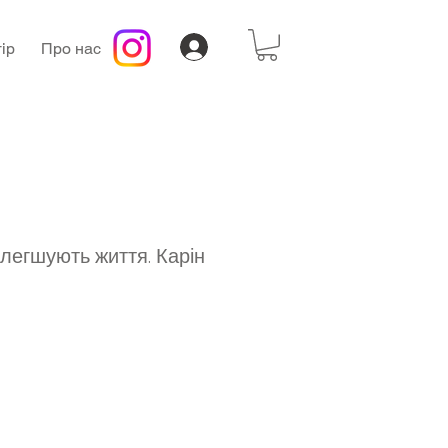
ір
Про нас
олегшують життя. Карін
а