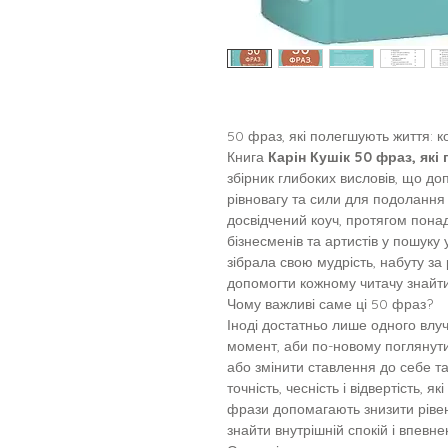
50 фраз, які полегшують життя: 
Книга
Карін Кушік 50 фраз, як
збірник глибоких висловів, що д
рівновагу та сили для подолання ж
досвідчений коуч, протягом понад
бізнесменів та артистів у пошуку 
зібрала свою мудрість, набуту за
допомогти кожному читачу знайти
Чому важливі саме ці 50 фраз?
Іноді достатньо лише одного влуч
момент, аби по-новому поглянути
або змінити ставлення до себе та
точність, чесність і відвертість, які
фрази допомагають знизити рівень
знайти внутрішній спокій і впевнен