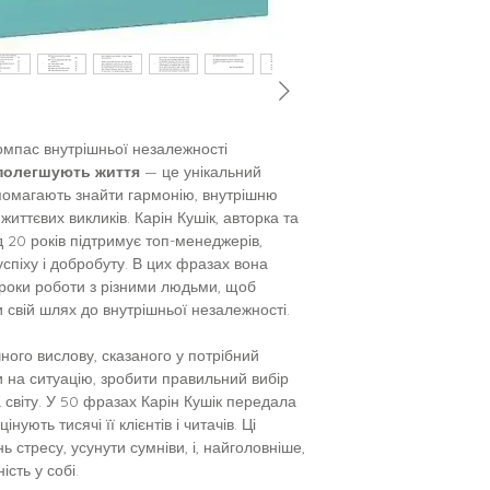
компас внутрішньої незалежності
і полегшують життя
— це унікальний
опомагають знайти гармонію, внутрішню
иттєвих викликів. Карін Кушік, авторка та
 20 років підтримує топ-менеджерів,
успіху і добробуту. В цих фразах вона
 роки роботи з різними людьми, щоб
 свій шлях до внутрішньої незалежності.
ного вислову, сказаного у потрібний
 на ситуацію, зробити правильний вибір
 світу. У 50 фразах Карін Кушік передала
 цінують тисячі її клієнтів і читачів. Ці
 стресу, усунути сумніви, і, найголовніше,
ість у собі.