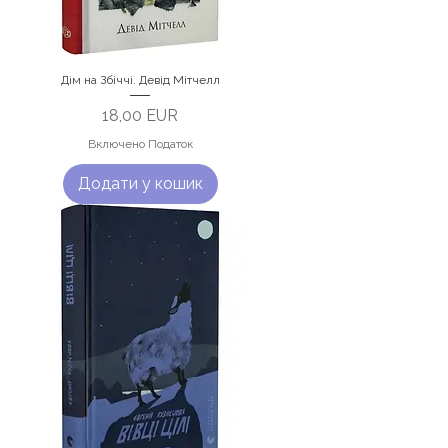
Дім на Збіччі. Девід Мітчелл
Ціна
18,00 EUR
Включено Податок
Додати у кошик