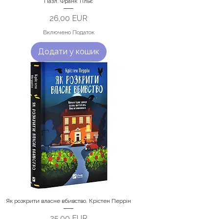
Пазл. Франк Тільє
Ціна
26,00 EUR
Включено Податок
Додати у кошик
Як розкрити власне вбивство. Крістен Перрін
Ціна
25,00 EUR