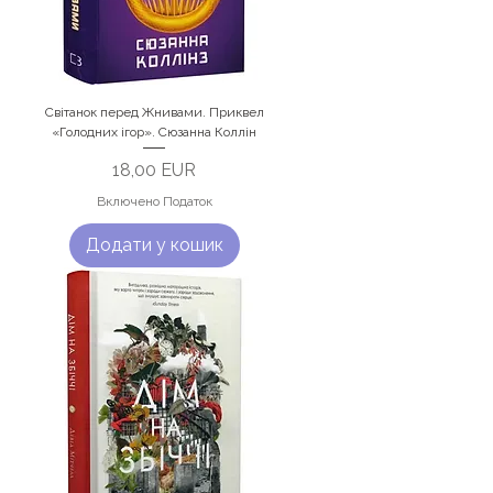
Світанок перед Жнивами. Приквел
«Голодних ігор». Сюзанна Коллін
Ціна
18,00 EUR
Включено Податок
Додати у кошик