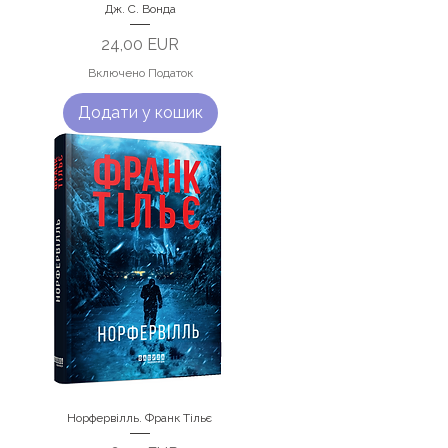
Дж. С. Вонда
Ціна
24,00 EUR
Включено Податок
Додати у кошик
Норфервілль. Франк Тільє