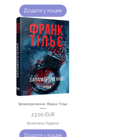
Додати у кошик
Запаморочення. Франк Тільє
Ціна
23,00 EUR
Включено Податок
Додати у кошик