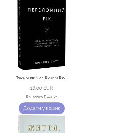
Переломний рік. Бріанна Вест.
Ціна
18,00 EUR
Включено Податок
Додати у кошик