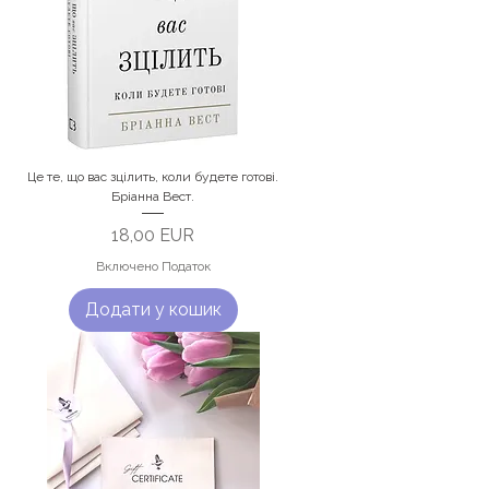
Це те, що вас зцілить, коли будете готові.
Бріанна Вест.
Ціна
18,00 EUR
Включено Податок
Додати у кошик