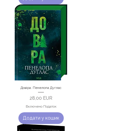
Довіра. Пенелопа Дуглас
Ціна
28,00 EUR
Включено Податок
Додати у кошик