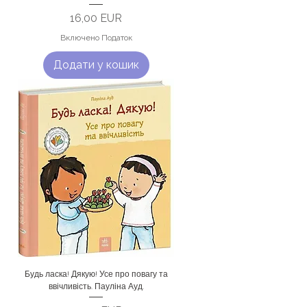
Ціна
16,00 EUR
Включено Податок
Додати у кошик
Будь ласка! Дякую! Усе про повагу та
ввічливість. Пауліна Ауд.