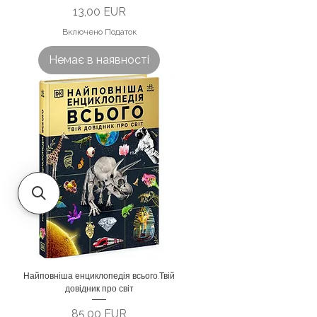
Ціна
13,00 EUR
Включено Податок
Немає в наявності
Найповніша енциклопедія всього.Твій
довідник про світ
Ціна
85,00 EUR