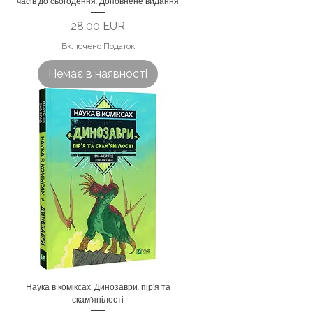
часів до сьогодення. Доповнене видання
Ціна
28,00 EUR
Включено Податок
Немає в наявності
Наука в коміксах. Динозаври: пір’я та
скам’янілості