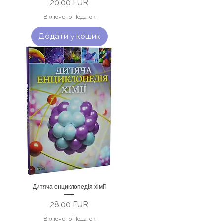
Ціна
20,00 EUR
Включено Податок
Додати у кошик
Дитяча енциклопедія хімії
Ціна
28,00 EUR
Включено Податок