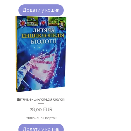
Додати у кошик
Дитяча енциклопедія біології
Ціна
28,00 EUR
Включено Податок
Додати у кошик