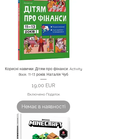
Корисні навички. Дітям про фінанси. Activity
Book. 11-13 років. Наталія Чуб
Ціна
19,00 EUR
Включено Податок
Немає в наявності