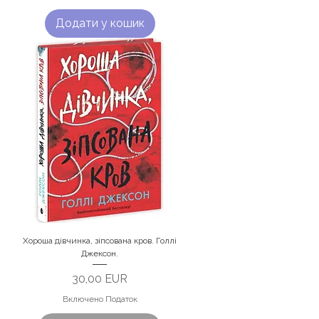
Додати у кошик
Хороша дівчинка, зіпсована кров. Голлі
Джексон.
Ціна
30,00 EUR
Включено Податок