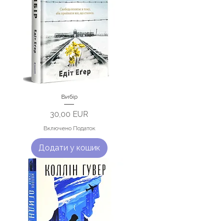
Вибір
Ціна
30,00 EUR
Включено Податок
Додати у кошик