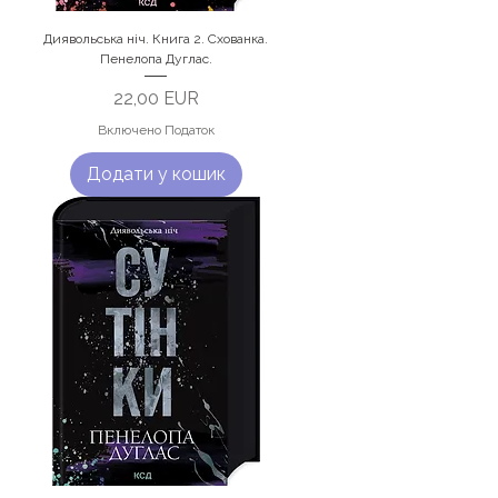
Диявольська ніч. Книга 2. Схованка.
Пенелопа Дуглас.
Ціна
22,00 EUR
Включено Податок
Додати у кошик