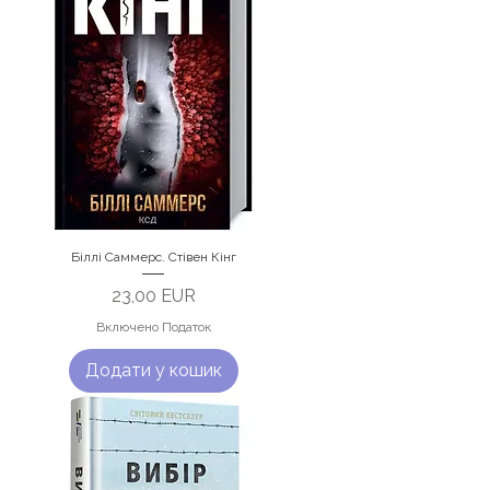
Біллі Саммерс. Стівен Кінг
Ціна
23,00 EUR
Включено Податок
Додати у кошик