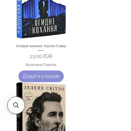
Огидне кохання. Коллін Гувер
Ціна
23,00 EUR
Включено Податок
Додати у кошик