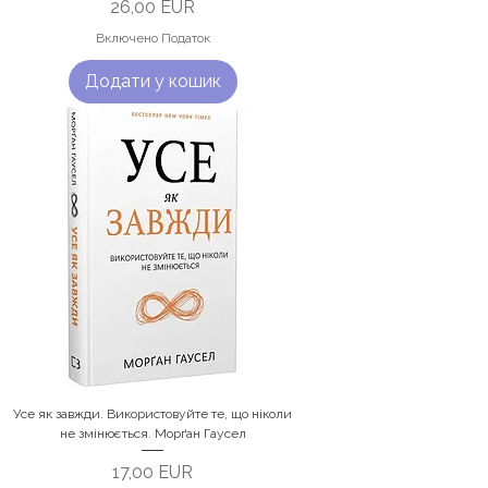
Ціна
26,00 EUR
Включено Податок
Додати у кошик
Усе як завжди. Використовуйте те, що ніколи
не змінюється. Морґан Гаусел
Ціна
17,00 EUR