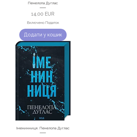
Пенелопа Дуглас
Ціна
14,00 EUR
Включено Податок
Додати у кошик
Іменинниця. Пенелопа Дуглас