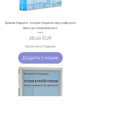
Брама Європи. Історія України від скіфських
воєн до незалежності
Ціна
26,00 EUR
Включено Податок
Додати у кошик