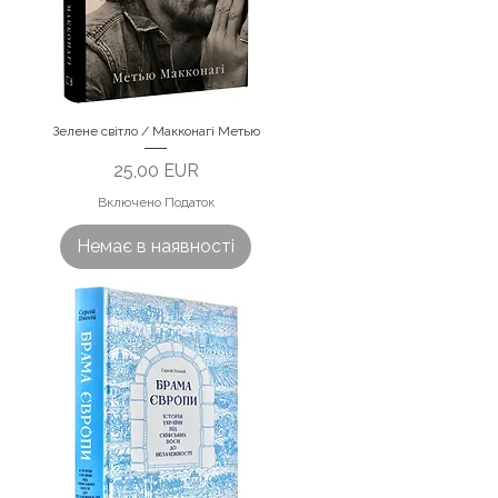
Зелене світло / Макконагі Метью
Ціна
25,00 EUR
Включено Податок
Немає в наявності