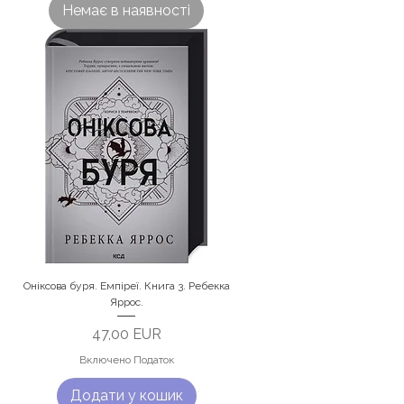
Немає в наявності
Оніксова буря. Емпіреї. Книга 3. Ребекка
Яррос.
Ціна
47,00 EUR
Включено Податок
Додати у кошик