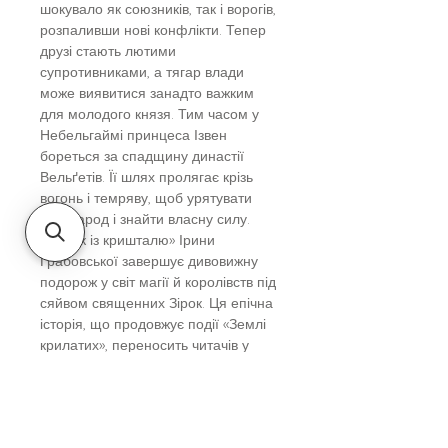
шокувало як союзників, так і ворогів,
розпаливши нові конфлікти. Тепер
друзі стають лютими
супротивниками, а тягар влади
може виявитися занадто важким
для молодого князя. Тим часом у
Небельгаймі принцеса Ізвен
бореться за спадщину династії
Вельґетів. Її шлях пролягає крізь
вогонь і темряву, щоб урятувати
свій народ і знайти власну силу.
«Замок із кришталю» Ірини
Грабовської завершує дивовижну
подорож у світ магії й королівств під
сяйвом священних Зірок. Ця епічна
історія, що продовжує події «Землі
крилатих», переносить читачів у
фінальну битву за долі держав. У
третій книзі серії розкриваються
доленосні пригоди Янна та Ізвен, які
змусять героїв протистояти не лише