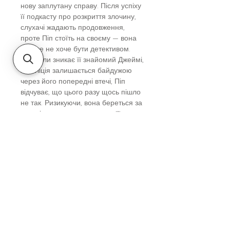
нову заплутану справу. Після успіху
її подкасту про розкриття злочину,
слухачі жадають продовження,
проте Піп стоїть на своєму — вона
більше не хоче бути детективом.
Але коли зникає її знайомий Джеймі,
а поліція залишається байдужою
через його попередні втечі, Піп
відчуває, що цього разу щось пішло
не так. Ризикуючи, вона береться за
розслідування, яке занурює її в
павутиння обманів та прихованих
секретів. Її мета — розкрити істину,
навіть якщо на кону її життя.
Вік
Підліткам, молоді та дорослим
Автор
Голлі Джексон