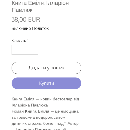
Книга Еміля. Ілларіон
Павлюк
Ціна
38,00 EUR
Включено Податок
Кількість
*
Додати у кошик
Купити
Книга Еміля — новий бестселер від
Ілларіона Павлюка
Роман
Книга Еміля
— це емоційна
та тривожна подорож світом
дитячих страхів, болю і надії. Автор
—
Ілларіон Павлюк
, знаний