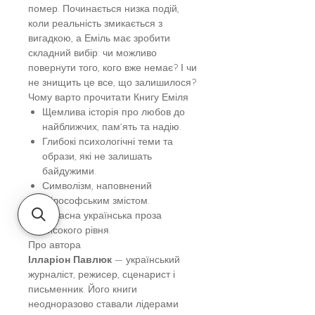
помер. Починається низка подій,
коли реальність змикається з
вигадкою, а Еміль має зробити
складний вибір: чи можливо
повернути того, кого вже немає? І чи
не знищить це все, що залишилося?
Чому варто прочитати Книгу Еміля
Щемлива історія про любов до
найближчих, пам’ять та надію.
Глибокі психологічні теми та
образи, які не залишать
байдужими.
Символізм, наповнений
філософським змістом.
Сучасна українська проза
високого рівня.
Про автора
Ілларіон Павлюк
— український
журналіст, режисер, сценарист і
письменник. Його книги
неодноразово ставали лідерами