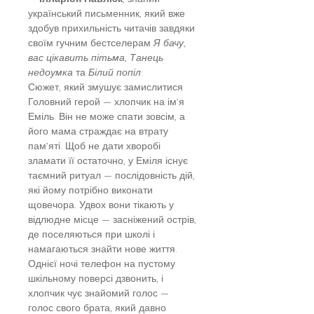
український письменник, який вже
здобув прихильність читачів завдяки
своїм гучним бестселерам
Я бачу,
вас цікавить пітьма
,
Танець
недоумка
та
Білий попіл
.
Сюжет, який змушує замислитися
Головний герой — хлопчик на ім’я
Еміль. Він не може спати зовсім, а
його мама страждає на втрату
пам’яті. Щоб не дати хворобі
зламати її остаточно, у Еміля існує
таємний ритуал — послідовність дій,
які йому потрібно виконати
щовечора. Удвох вони тікають у
відлюдне місце — засніжений острів,
де поселяються при школі і
намагаються знайти нове життя.
Однієї ночі телефон на пустому
шкільному поверсі дзвонить, і
хлопчик чує знайомий голос —
голос свого брата, який давно