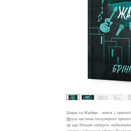
Шкіра та Жайвір – книга 2 трилог
Друга частина популярної трилогі
це ще більше напруги, небезпеки 
історія найманого вбивці Лаклана