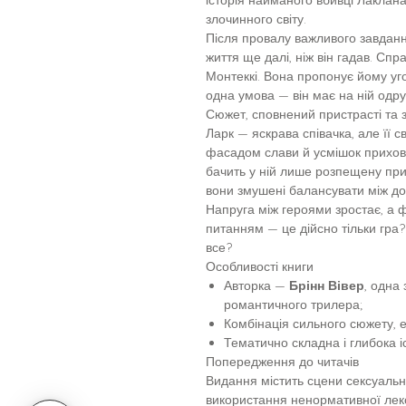
злочинного світу.
Після провалу важливого завданн
життя ще далі, ніж він гадав. Спр
Монтеккі. Вона пропонує йому уго
одна умова — він має на ній одр
Сюжет, сповнений пристрасті та 
Ларк — яскрава співачка, але її с
фасадом слави й усмішок прихова
бачить у ній лише розпещену при
вони змушені балансувати між до
Напруга між героями зростає, а 
питанням — це дійсно тільки гра
все?
Особливості книги
Авторка —
Брінн Вівер
, одна
романтичного трилера;
Комбінація сильного сюжету, 
Тематично складна і глибока і
Попередження до читачів
Видання містить сцени сексуальн
використання ненормативної лекс