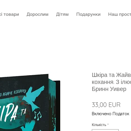
сі товари
Дорослим
Дітям
Подарунки
Наш прост
Шкіра та Жайві
кохання. З ілю
Бринн Уивер
Цін
33,00 EUR
Включено Податок
Кількість
*