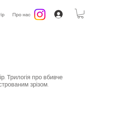
ір
Про нас
р. Трилогія про вбивче
строваним зрізом.
а