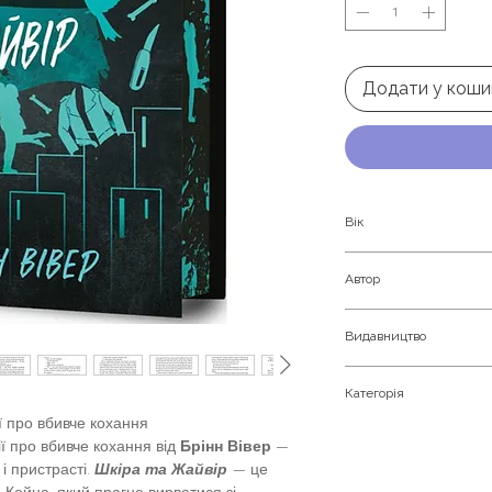
Додати у коши
Вік
Дорослим
Автор
Брінн Вівер
Видавництво
Артбукс
Категорія
ії про вбивче кохання
Кримінальний трил
ї про вбивче кохання від
Брінн Вівер
—
і пристрасті.
Шкіра та Жайвір
— це
 Кейна, який прагне вирватися зі