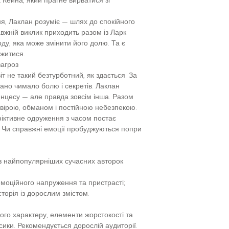
я, Лаклан розуміє — шлях до спокійного
авжній виклик приходить разом із Ларк
ду, яка може змінити його долю. Та є
ужитися.
загроз
віт не такий безтурботний, як здається. За
но чимало болю і секретів. Лаклан
нцесу — але правда зовсім інша. Разом
вірою, обманом і постійною небезпекою.
фіктивне одруження з часом постає
? Чи справжні емоції пробуджуються попри
 з найпопулярніших сучасних авторок
емоційного напруження та пристрасті;
сторія із дорослим змістом.
ого характеру, елементи жорстокості та
ики. Рекомендується дорослій аудиторії.