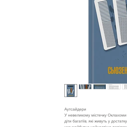
Аутсайдери
У невеликому містечку Оклахоми п
діти багатіїв, які живуть у достат
чиє майбутнє найчастіше пов'яза