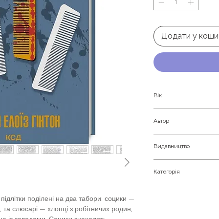
Додати у коши
Вік
Дорослим
Автор
Сьюзан Елоїза Гінто
Видавництво
Клуб Сімейного До
Категорія
Сучасна проза. Бе
ідлітки поділені на два табори: социки —
Детективи та трил
ку, та слюсарі — хлопці з робітничих родин,
не із заводами. Социки знаходять