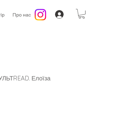
ір
Про нас
КУЛЬТREAD. Елоїза
а