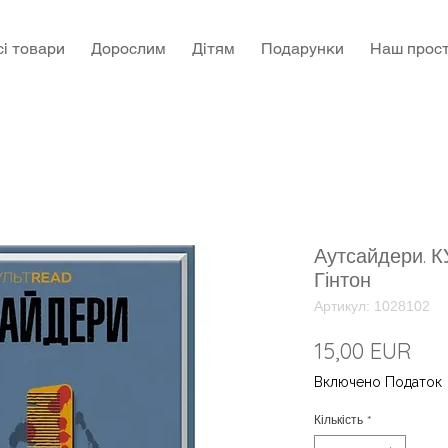
сі товари
Дорослим
Дітям
Подарунки
Наш прост
Аутсайдери. 
Гінтон
Артикул: 1028102
Цін
15,00 EUR
Включено Податок
Кількість
*