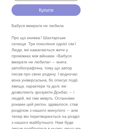
Купити
Бабуся вмирати не любила
Про що книжка? Шахтарське
селище. Три покоління однієї сім’ї.
Люди, які намагаються жити у
проміжках між війнами. «Бабуся
вмирати не любила» — книга
автобіографічна, тому що автор
писав про свою родину. І водночас
вона універсальна, бо описує події,
явища, характери та долі, які
дозволяють зрозуміти Донбас — і
людей, які там живуть. Останніми
роками цей регіон, здавалося, став
розділом з нашого минулого — але
тепер він перетворюється на розділ
з нашого майбутнього. Нам буде
легше розібратися в ньому, якщо ми