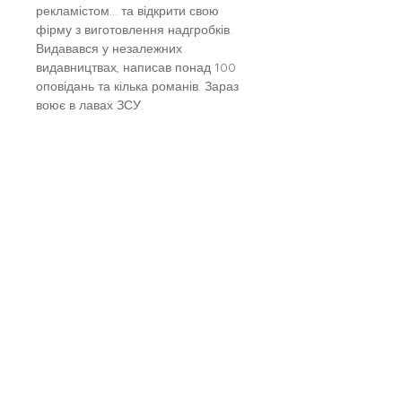
рекламістом… та відкрити свою
фірму з виготовлення надгробків.
Видавався у незалежних
видавництвах, написав понад 100
оповідань та кілька романів. Зараз
воює в лавах ЗСУ.
Чому варто прочитати?
• Незвичайні голоси у сучасній
українській літературі дуже
цінуються. От і Белянський має
славу автора «з народу». Історія
власного життя, відсутність
письменницького вишколу робить
його текст сміливим і вільним,
позбавляє від непотрібної
вигадливості, клішованих сюжетних
ходів, насичує «правдою життя».
• Книжка має бунтарський вайб,
концентрує у собі світобачення
людей Донбасу. чи то вони