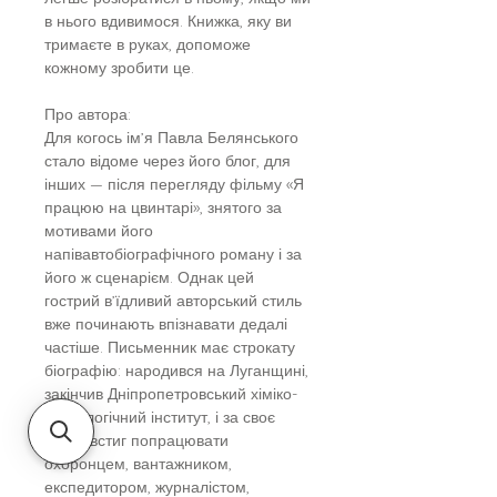
в нього вдивимося. Книжка, яку ви
тримаєте в руках, допоможе
кожному зробити це.
Про автора:
Для когось ім’я Павла Белянського
стало відоме через його блог, для
інших — після перегляду фільму «Я
працюю на цвинтарі», знятого за
мотивами його
напівавтобіографічного роману і за
його ж сценарієм. Однак цей
гострий в’їдливий авторський стиль
вже починають впізнавати дедалі
частіше. Письменник має строкату
біографію: народився на Луганщині,
закінчив Дніпропетровський хіміко-
технологічний інститут, і за своє
життя встиг попрацювати
охоронцем, вантажником,
експедитором, журналістом,