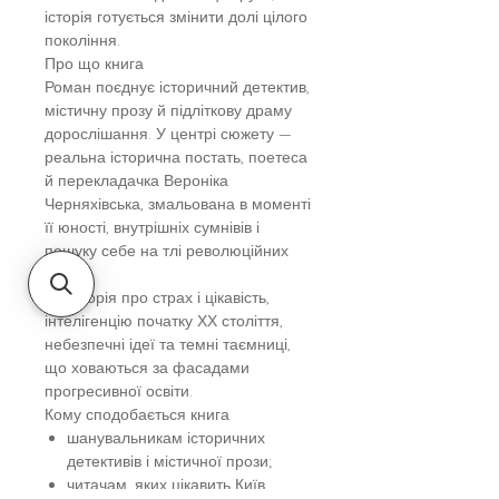
історія готується змінити долі цілого
покоління.
Про що книга
Роман поєднує історичний детектив,
містичну прозу й підліткову драму
дорослішання. У центрі сюжету —
реальна історична постать, поетеса
й перекладачка Вероніка
Черняхівська, змальована в моменті
її юності, внутрішніх сумнівів і
пошуку себе на тлі революційних
подій.
Це історія про страх і цікавість,
інтелігенцію початку ХХ століття,
небезпечні ідеї та темні таємниці,
що ховаються за фасадами
прогресивної освіти.
Кому сподобається книга
шанувальникам історичних
детективів і містичної прози;
читачам, яких цікавить Київ