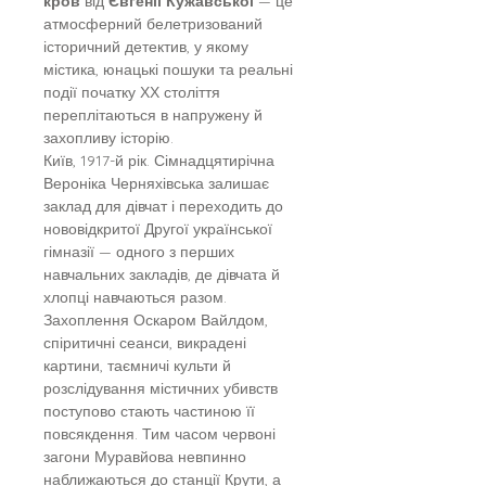
кров
від
Євгенії Кужавської
— це
атмосферний белетризований
історичний детектив, у якому
містика, юнацькі пошуки та реальні
події початку ХХ століття
переплітаються в напружену й
захопливу історію.
Київ, 1917-й рік. Сімнадцятирічна
Вероніка Черняхівська залишає
заклад для дівчат і переходить до
нововідкритої Другої української
гімназії — одного з перших
навчальних закладів, де дівчата й
хлопці навчаються разом.
Захоплення Оскаром Вайлдом,
спіритичні сеанси, викрадені
картини, таємничі культи й
розслідування містичних убивств
поступово стають частиною її
повсякдення. Тим часом червоні
загони Муравйова невпинно
наближаються до станції Крути, а