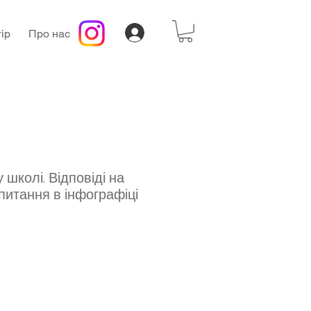
ір
Про нас
у школі. Відповіді на
питання в інфографіці
а