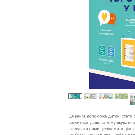
Ця книга допоможе дитині стати 
навчитися успішно комунікувати 
і керувати ними, усвідомити цінніс
на безліч інших питань, які не по