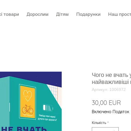
сі товари
Дорослим
Дітям
Подарунки
Наш прост
Чого не вчать 
найважливіші 
Артикул: 1006972
Цін
30,00 EUR
Включено Податок
Кількість
*