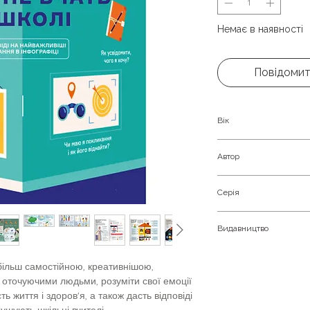
Немає в наявності
Повідомит
Вік
Дітям від 10-ти рокі
Автор
Серія
Горіна Марія
СЕРІЯ ТРЕНІНГІВ «
Видавництво
Моноліт
більш самостійною, креативнішою,
з оточуючими людьми, розуміти свої емоції
ть життя і здоров'я, а також дасть відповіді
рушують шкільні вчителі.