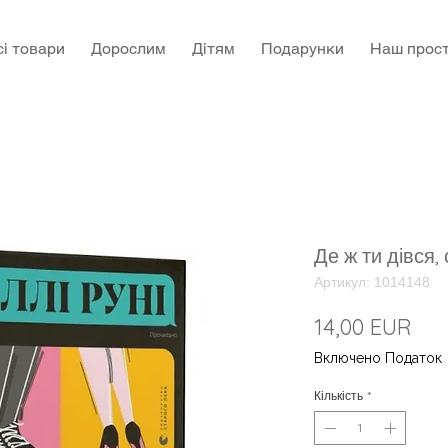
сі товари
Дорослим
Дітям
Подарунки
Наш прост
Де ж ти дівся,
Артикул: 1014148
Цін
14,00 EUR
Включено Податок
Кількість
*