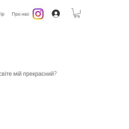
ір
Про нас
 світе мій прекрасний?
а