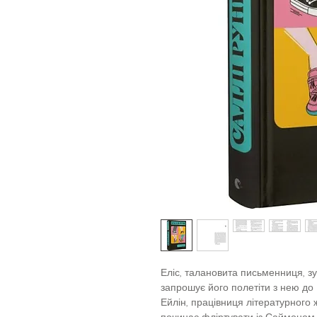
Еліс, талановита письменниця, зус
запрошує його полетіти з нею до 
Ейлін, працівниця літературного 
починає фліртувати із Саймоном, я