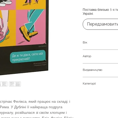
Поставка близько 3-х т
Україні.
Передзамовит
Вік
Дорослим
Автор
Видавництво
Руні Саллі
Видавництво Старо
Категорії
Любовний роман. С
трічає Фелікса, який працює на складі, і
Рима. У Дубліні її найкраща подруга
журналу, розійшлася зі своїм хлопцем і
кого знає з дитинства. Еліс, Фелікс, Ейлін