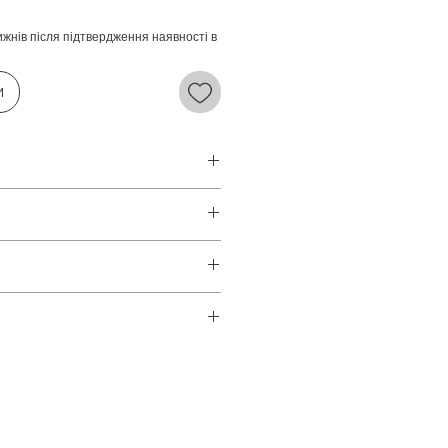
ижнів після підтвердження наявності в
и
го Лева
учасна проза.