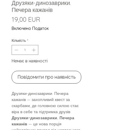
Друзяки-динозаврики.
Печера кажанів
Ціна
19,00 EUR
Включено Податок
Кількість
*
Немає в наявності
Повідомити про наявність
Друзяки-динозаврики. Печера
кажанів — захопливий квест за
скарбами, де головною силою стає
віра в себе та підтримка друзів
Друзяки-динозаврики. Печера
кажанів
— це нова порція
неймовірних пригод від норвезького