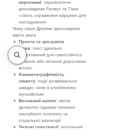
персонажі:
харизматичні
динозаврики Расмус та Тіммі
стають справжніми взірцями для
наслідування.
Чому серія Друзяки-динозаврики
варта уваги
Проста та зрозуміла
мова:
текст ідеально
адаптований для самостійного
читання або читання дорослими
вголос.
Кінематографічність
сюжету:
події розвиваються
швидко, наче в улюбленому
мультфільмі.
Виховний аспект:
автор
делікатно піднімає питання
емоційного інтелекту та
соціальної взаємодії.
Чудові ілюстрації:
візуальний
ряд допомагає дитині
зануритися у доісторичний світ,