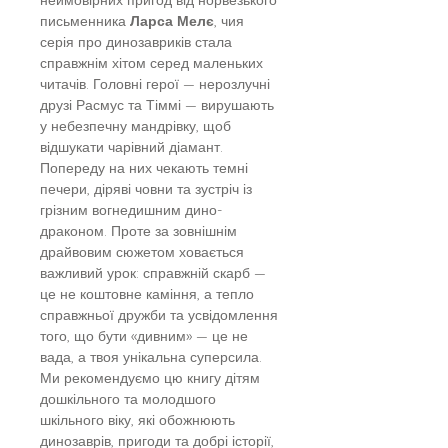
письменника
Ларса Мелє
, чия
серія про динозавриків стала
справжнім хітом серед маленьких
читачів. Головні герої — нерозлучні
друзі Расмус та Тіммі — вирушають
у небезпечну мандрівку, щоб
відшукати чарівний діамант.
Попереду на них чекають темні
печери, діряві човни та зустріч із
грізним вогнедишним дино-
драконом. Проте за зовнішнім
драйвовим сюжетом ховається
важливий урок: справжній скарб —
це не коштовне каміння, а тепло
справжньої дружби та усвідомлення
того, що бути «дивним» — це не
вада, а твоя унікальна суперсила.
Ми рекомендуємо цю книгу дітям
дошкільного та молодшого
шкільного віку, які обожнюють
динозаврів, пригоди та добрі історії,