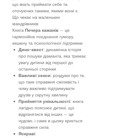
що вчать приймати себе та
оточуючих такими, якими вони є.
Що чекає на маленьких
мандрівників
Книга
Печера кажанів
— це
гармонійне поєднання гумору,
екшену та психологічної підтримки:
Дино-квест:
динамічна історія
про пошуки діаманта, яка тримає
увагу дитини від першої до
останньої сторінки.
Важливі сенси:
роздуми про те,
що таке справжня сміливість і
чому важливо підтримувати
друзів у скрутну хвилину.
Прийняття унікальності:
книга
лагідно пояснює дитині, що
відрізнятися від інших — це
чудово, і саме в цьому криється
справжня сила.
Яскраві