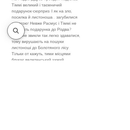
Тіммі великий і таємничий
подарунок-сюрприз. І як на зло,
посилка й листоноша… загубилися
дорогою! Невже Расмус і Тіммі не
побачать подарунка до Різдва?
Друзі не звикли так легко здаватися,
тому вирушають на пошуки
листоноші до Болотяного лісу.
Тільки от кажуть, тими місцями
блукає велетенський хижий
динозавр…
Ілюстратор - Ларс Рудеб’єр
Перекладач - Ганна Яновська
Вік
Для дітей від 4-х до 7-ми років
Автор
Ларс Мелє
Серія