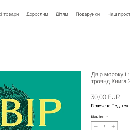
сі товари
Дорослим
Дітям
Подарунки
Наш прост
Двір мороку і г
троянд Книга 
Цін
30,00 EUR
Включено Податок
Кількість
*