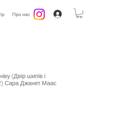
ір
Про нас
ніву (Двір шипів і
2) Сара Джанет Маас
а