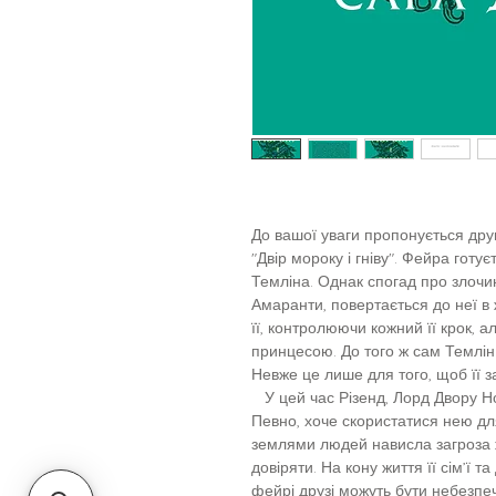
До вашої уваги пропонується друг
"Двір мороку і гніву". Фейра готу
Темліна. Однак спогад про злочин
Амаранти, повертається до неї в 
її, контролюючи кожний її крок, а
принцесою. До того ж сам Темлін 
Невже це лише для того, щоб її з
У цей час Різенд, Лорд Двору Но
Певно, хоче скористатися нею для
землями людей нависла загроза ж
довіряти. На кону життя її сім’ї та
фейрі друзі можуть бути небезпеч