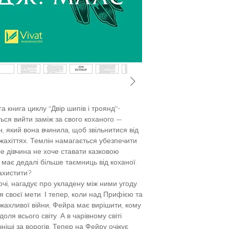
а книга циклу "Двір шипів і троянд"-
ється вийти заміж за свого коханого —
, який вона вчинила, щоб звільнитися від
жахіттях. Темлін намагається убезпечити
ле дівчина не хоче ставати казковою
має дедалі більше таємниць від коханої.
ахистити?
чі, нагадує про укладену між ними угоду.
 своєї мети. І тепер, коли над Прифією та
ахливої війни, Фейра має вирішити, кому
 доля всього світу. А в чарівному світі
ніші за ворогів. Тепер на Фейру очікує