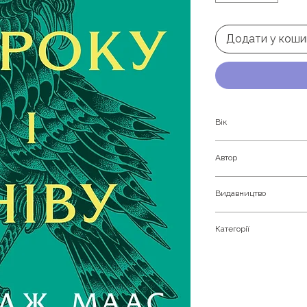
Додати у коши
Вік
Молоді та доросли
Автор
Сара Джанет Маас
Видавництво
Vivat
Категорії
Фентизійний любо