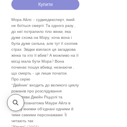
Купити
Мора Айлс – судмедексперт, який
не боїться смерті. Та одного разу ,
до неї потрапило тіло жінки, яка
дуже схожа на Мору, хоча вона і
була дуже сильна, але тут її охопив
страх. Звідки взялася ця загадкова
жінка та хто її вбив? А можливо на її
місці мала бути Мора? Вона
починає пошук вбивці, незнаючи ,
що смерть – це лише початок.
Про серію
“Двійник” входить до великого циклу
романів про розслідування
детектива Джейн Ріццолі та
патологоанатома Маури Айлз в
якому книжки об'єднані одними й
тими самими персонажами. Її
читають так:
"Хірург" (2001)