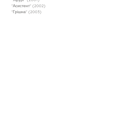
"Асистент" (2002)
"Грішна" (2003)
"Двійник" (2004)
"Смертниці" (2005)
"Клуб Мефісто" (2006)
"Хранителі смерті" (2008)
"Убивчий холод" (2010)
"Дівчина яка мовчить" (2011)
"Останній хто помре" (2012)
"Померти знову" (2014)
"Я знаю секрет" (2017)
Вік
Молоді та дорослим
Автор
Тесс Ґеррітсен
Видавництво
Клуб Сімейного Дозвілля