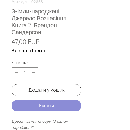
Артикул: 1028531
З-імли-народжені.
Джерело Вознесіння.
Книга 2. Брендон
Сандерсон
Ціна
47,00 EUR
Включено Податок
Кількість
*
Додати у кошик
Купити
Друга частина серії "З-імли-
народжені"