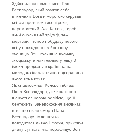
Здійснилося неможливе. Пан
Всевладар, який вважав себе
втіленням Бога й жорстоко керував
світом протягом тисячі років, —
переможений. Але Келсьє, герой,
який очолив цей тріумф, теж
мертвий, і тепер побудову нового
світу покладено на його юну
ученицю Вен, колишню вуличну
злодюжку, а нині наймогутнішу З-
імли-народжену в країні, та на
молодого ідеалістичного дворянина,
якого вона кохає.
Як спадкоємиця Келсье і вбивця
Пана Всевладаря, дівчина тепер
шанується новою релігією, що її
бентежить. Занепокоєння викликає
й те, що після смерті Пана
Всевладаря імла почала
поводитися дивно і, схоже, приховує
дивну сутність, яка переслідує Вен.