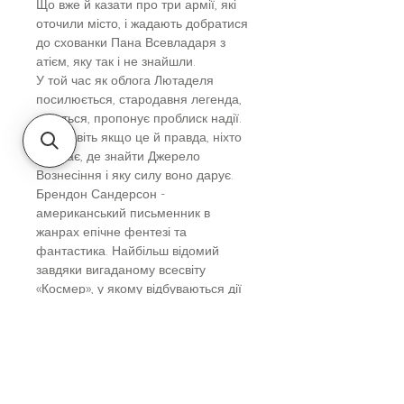
Що вже й казати про три армії, які
оточили місто, і жадають добратися
до схованки Пана Всевладаря з
атієм, яку так і не знайшли.
У той час як облога Лютаделя
посилюється, стародавня легенда,
здається, пропонує проблиск надії.
Але навіть якщо це й правда, ніхто
не знає, де знайти Джерело
Вознесіння і яку силу воно дарує.
Брендон Сандерсон -
американський письменник в
жанрах епічне фентезі та
фантастика. Найбільш відомий
завдяки вигаданому всесвіту
«Космер», у якому відбуваються дії
багатьох із його книг, насамперед
циклів «З-імли-народжені»
(Mistborn) та «Хроніки Буресвітла»
(The Stormlight Archive). Також
відомий закінченням епічно-
фантастичної серії Роберта