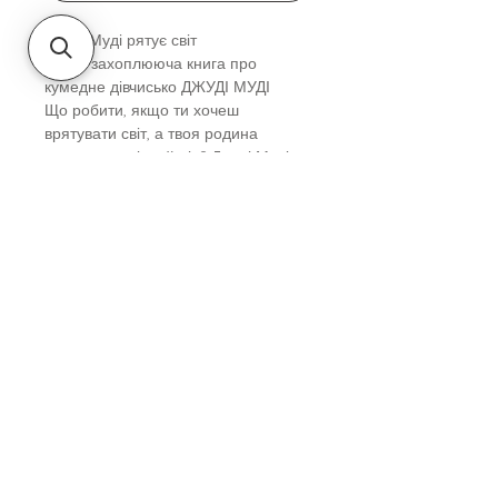
Джуді Муді рятує світ
Третя захоплююча книга про
кумедне дівчисько ДЖУДІ МУДІ
Що робити, якщо ти хочеш
врятувати світ, а твоя родина
нищить тропічний ліс? Джуді Муді не
здається і починає з малого, адже
вчитель сказав, що навіть одна
людина може змінити світ. А вона –
не одна.
Вік
Дітям від 7-ми до 12-ти років
Автор
Меґан МакДоналд
Видавництво
Видавництво Старого Лева