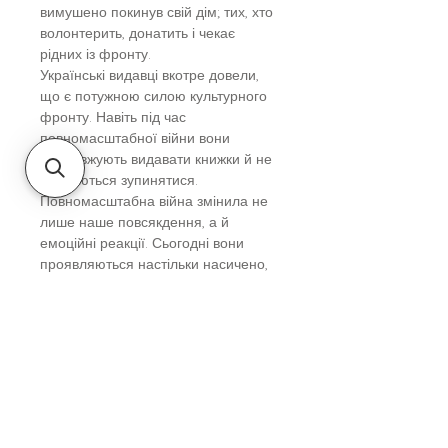
вимушено покинув свій дім; тих, хто
волонтерить, донатить і чекає
рідних із фронту.
Українські видавці вкотре довели,
що є потужною силою культурного
фронту. Навіть під час
повномасштабної війни вони
продовжують видавати книжки й не
збираються зупинятися.
Повномасштабна війна змінила не
лише наше повсякдення, а й
емоційні реакції. Сьогодні вони
проявляються настільки насичено,
що буває складно уявити, як дати їм
раду. Емоційні гойдалки війни.
Роздуми психотерапевта про війну -
наразі актуальна тема для
суспільства.
Вік