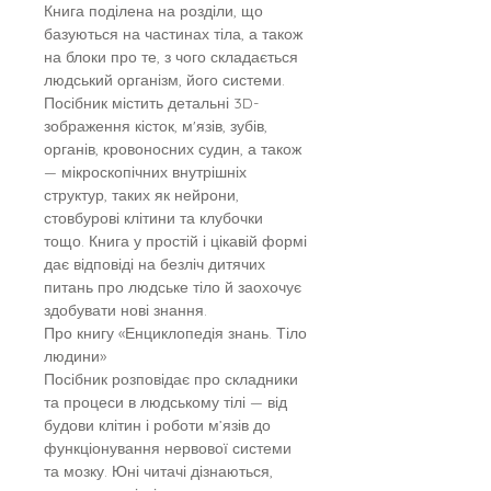
Книга поділена на розділи, що
базуються на частинах тіла, а також
на блоки про те, з чого складається
людський організм, його системи.
Посібник містить детальні 3D-
зображення кісток, м'язів, зубів,
органів, кровоносних судин, а також
— мікроскопічних внутрішніх
структур, таких як нейрони,
стовбурові клітини та клубочки
тощо. Книга у простій і цікавій формі
дає відповіді на безліч дитячих
питань про людське тіло й заохочує
здобувати нові знання.
Про книгу «Енциклопедія знань. Тіло
людини»
Посібник розповідає про складники
та процеси в людському тілі — від
будови клітин і роботи м’язів до
функціонування нервової системи
та мозку. Юні читачі дізнаються,