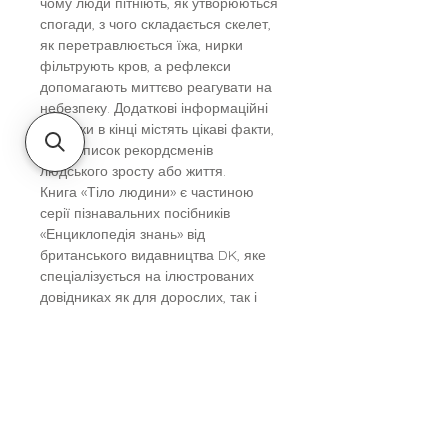
чому люди пітніють, як утворюються
спогади, з чого складається скелет,
як перетравлюється їжа, нирки
фільтрують кров, а рефлекси
допомагають миттєво реагувати на
небезпеку. Додаткові інформаційні
сторінки в кінці містять цікаві факти,
як от список рекордсменів
людського зросту або життя.
Книга «Тіло людини» є частиною
серії пізнавальних посібників
«Енциклопедія знань» від
британського видавництва DK, яке
спеціалізується на ілюстрованих
довідниках як для дорослих, так і
для дітей. Енциклопедії DK
перевіряються експертами, щоб
забезпечити максимальну точність.
У цьому посібнику, крім зображень,
багато схем, діаграм, таблиць, що
полегшує засвоєння інформації.
Книга сподобається дітям від 9