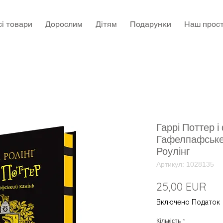
сі товари
Дорослим
Дітям
Подарунки
Наш прост
Гаррі Поттер і
Гафелпафське
Роулінг
Артикул: 1028135
Цін
25,00 EUR
Включено Податок
Кількість
*