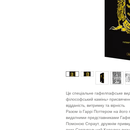
Це спеціальне гафелпафське вид
філософський камінь» присвячене
відданість, витримку та вірність.
Разом із Гаррі Поттером на його
видатними представниками Гаф
Помоною Спраут, дружнім приви
яких Сортувальний Капелюх визн