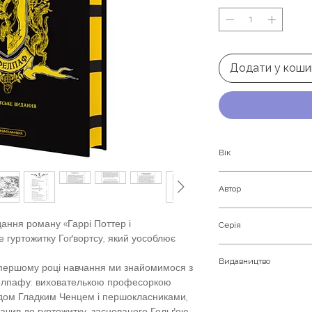
Додати у коши
Вік
Для підлітків та мол
Автор
Джоан Роулінг
ання роману «Гаррі Поттер і
Серія
 гуртожитку Гоґвортсу, який уособлює
Гаррі Поттер
Видавництво
 першому році навчання ми знайомимося з
елпафу: вихователькою професоркою
А-ба-ба-га-ла-ма-г
дом Гладким Ченцем і першокласниками,
ачив до гуртожитку, заснованого Гельґою