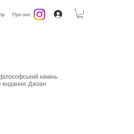
ір
Про нас
 філософський камінь.
 видання. Джоан
а