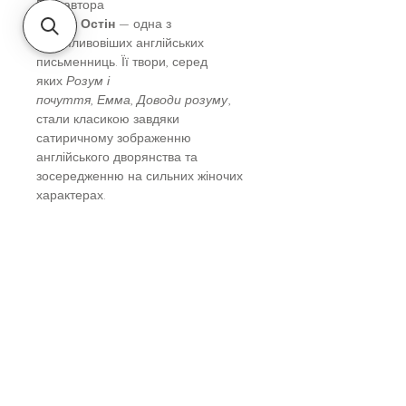
Про автора
Джейн Остін
— одна з
найвпливовіших англійських
письменниць. Її твори, серед
яких
Розум і
почуття
,
Емма
,
Доводи розуму
,
стали класикою завдяки
сатиричному зображенню
англійського дворянства та
зосередженню на сильних жіночих
характерах.
Читачам сподобається, якщо їм до
вподоби:
романтика з конфліктами
характерів;
історичні романи з сильними
головними героїнями;
теми самореалізації та
подолання стереотипів.
Роман
Гордість і