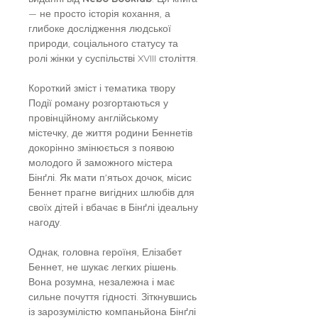
— не просто історія кохання, а
глибоке дослідження людської
природи, соціального статусу та
ролі жінки у суспільстві XVIII століття.
Короткий зміст і тематика твору
Події роману розгортаються у
провінційному англійському
містечку, де життя родини Беннетів
докорінно змінюється з появою
молодого й заможного містера
Бінґлі. Як мати п'ятьох дочок, місис
Беннет прагне вигідних шлюбів для
своїх дітей і вбачає в Бінґлі ідеальну
нагоду.
Однак, головна героїня, Елізабет
Беннет, не шукає легких рішень.
Вона розумна, незалежна і має
сильне почуття гідності. Зіткнувшись
із зарозумілістю компаньйона Бінґлі