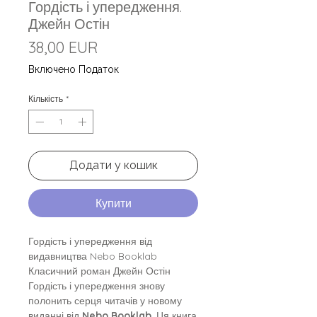
Гордість і упередження.
Джейн Остін
Ціна
38,00 EUR
Включено Податок
Кількість
*
Додати у кошик
Купити
Гордість і упередження від
видавництва Nebo Booklab
Класичний роман Джейн Остін
Гордість і упередження знову
полонить серця читачів у новому
виданні від
Nebo Booklab
. Ця книга