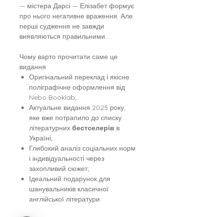
— містера Дарсі — Елізабет формує
про нього негативне враження. Але
перші судження не завжди
виявляються правильними…
Чому варто прочитати саме це
видання
Оригінальний переклад і якісне
поліграфічне оформлення від
Nebo Booklab;
Актуальне видання 2025 року,
яке вже потрапило до списку
літературних
бестселерів
в
Україні;
Глибокий аналіз соціальних норм
і індивідуальності через
захопливий сюжет;
Ідеальний подарунок для
шанувальників класичної
англійської літератури.