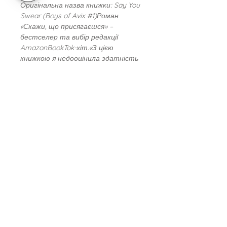
Оригінальна назва книжки: Say You
Swear (Boys of Avix #1)Роман
«Скажи, що присягаєшся» –
бестселер та вибір редакції
AmazonBookTok-хіт.«З цією
книжкою я недооцінила здатність
свого тіла виробляти сльози. Ця
історія дорослішання, повільного
горіння, з тропом від друзів до
закоханих не давала мені спокою
тижнями. Вона прониклива й
захоплива навіть більше, ніж я
очікувала. За стриманістю,
терпінням та самосвідомістю Ноя
було чудово спостерігати», –
авторка бестселерів Коллін Гувер.
Вік
Дорослим
Автор