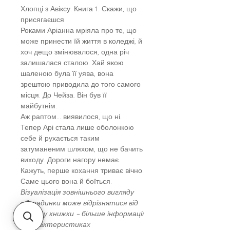
Хлопці з Авіксу. Книга 1. Скажи, що
присягаєшся
Роками Аріанна мріяла про те, що
може принести їй життя в коледжі, й
хоч дещо змінювалося, одна річ
залишалася сталою. Хай якою
шаленою була її уява, вона
зрештою приводила до того самого
місця. До Чейза. Він був її
майбутнім.
Аж раптом… виявилося, що ні.
Тепер Арі стала лише оболонкою
себе й рухається таким
затуманеним шляхом, що не бачить
виходу. Дороги нагору немає.
Кажуть, перше кохання триває вічно.
Саме цього вона й боїться.
Візуалізація зовнішнього вигляду
обкладинки може відрізнятися від
вигляду книжки – більше інформації
в Характеристиках