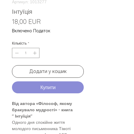
Артикул: 1013277
Інтуїція
Ціна
18,00 EUR
Включено Податок
Кількість
*
Додати у кошик
Купити
Від автора «Філософ, якому
бракувало мудрості» - книга
" Інтуїція"
Одного дня спокійне життя
молодого письменника Тімоті