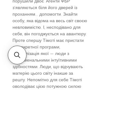
порушили двоє. Агенти ФБР
з’являються біля його дверей із
проханням... допомогти. Знайти
особу, яка відома на весь світ своєю
невловимістю. І, несподівано для
себе, він погоджується на авантюру.
Проте спершу Тімоті має пристати
до секретної програми,
спеціалізація якої — люди з
феноменальними інтуїтивними
здібностями. Люди, що відчувають
матерію цього світу інакше за
решту. Непомітно для себе Тімоті
оволодіває цією потужною силою
інтуїції. Почуттям, здатним показати
життя таким, яким воно є насправді,
— надзвичайним. Та чи стане Тімоті
сил пройти шлях до самого кінця?
Шлях, який під силу лише обраним.
Вік