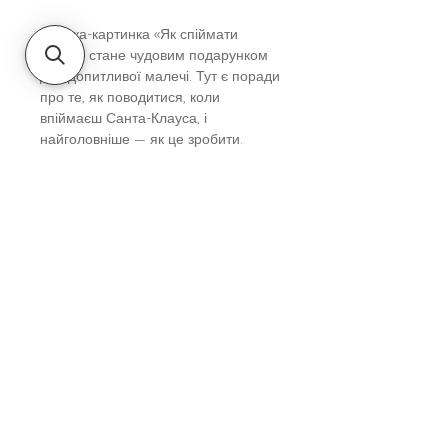
Книжка-картинка «Як спіймати
Санту» стане чудовим подарунком
для допитливої малечі. Тут є поради
про те, як поводитися, коли
впіймаєш Санта-Клауса, і
найголовніше — як це зробити.
Може, покласти на стіл всипану
блискітками записку, щоб Санта
лишав по собі блискучі сліди?
Дітям від 3-х до 6-ти років
Вік
Дітям від 3-х до 6-ти років
Автор
Джин Рейган
Видавництво