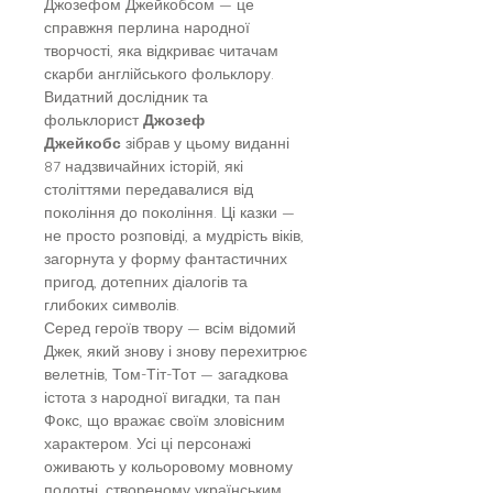
Джозефом Джейкобсом — це
справжня перлина народної
творчості, яка відкриває читачам
скарби англійського фольклору.
Видатний дослідник та
фольклорист
Джозеф
Джейкобс
зібрав у цьому виданні
87 надзвичайних історій, які
століттями передавалися від
покоління до покоління. Ці казки —
не просто розповіді, а мудрість віків,
загорнута у форму фантастичних
пригод, дотепних діалогів та
глибоких символів.
Серед героїв твору — всім відомий
Джек, який знову і знову перехитрює
велетнів, Том-Тіт-Тот — загадкова
істота з народної вигадки, та пан
Фокс, що вражає своїм зловісним
характером. Усі ці персонажі
оживають у кольоровому мовному
полотні, створеному українським