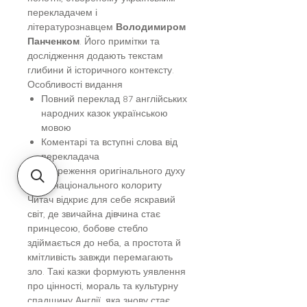
перекладачем і
літературознавцем
Володимиром
Панченком
. Його примітки та
дослідження додають текстам
глибини й історичного контексту.
Особливості видання
Повний переклад 87 англійських
народних казок українською
мовою
Коментарі та вступні слова від
перекладача
Збереження оригінального духу
та національного колориту
Читач відкриє для себе яскравий
світ, де звичайна дівчина стає
принцесою, бобове стебло
здіймається до неба, а простота й
кмітливість завжди перемагають
зло. Такі казки формують уявлення
про цінності, мораль та культурну
спадщину Англії, яка знову стає