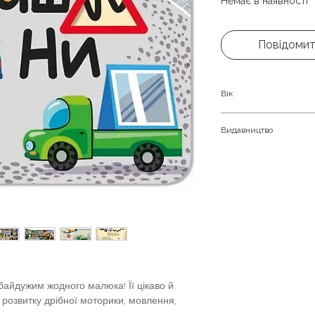
Немає в наявності
Повідомит
Вік
Дітям від 2-х до 4-х
Видавництво
Ранок
байдужим жодного малюка! Її цікаво й
 розвитку дрібної моторики, мовлення,