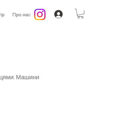
ір
Про нас
нцями. Машини