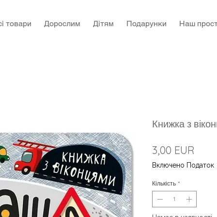
сі товари
Дорослим
Дітям
Подарунки
Наш прост
Книжка з віко
Ціна
3,00 EUR
Включено Податок
Кількість
*