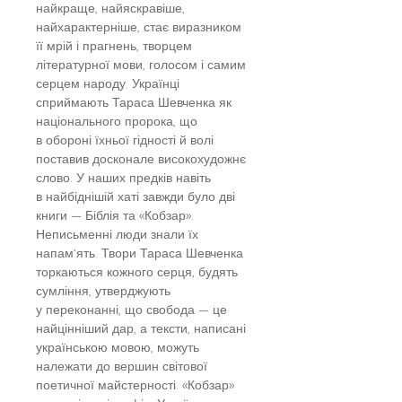
найкраще, найяскравіше,
найхарактерніше, стає виразником
її мрій і прагнень, творцем
літературної мови, голосом і самим
серцем народу. Українці
сприймають Тараса Шевченка як
національного пророка, що
в обороні їхньої гідності й волі
поставив досконале високохудожнє
слово. У наших предків навіть
в найбіднішій хаті завжди було дві
книги — Біблія та «Кобзар».
Неписьменні люди знали їх
напам’ять. Твори Тараса Шевченка
торкаються кожного серця, будять
сумління, утверджують
у переконанні, що свобода — це
найцінніший дар, а тексти, написані
українською мовою, можуть
належати до вершин світової
поетичної майстерності. «Кобзар»