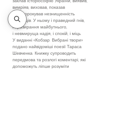
заклав історіософію України, виявив,
вимріяв, виховав, показав
і напророкував незнищенність
українців. У ньому і праведний гнів,
і прозирання майбутнього,
і невмируща надія, і спокій, і міць.
У виданні «Кобзар. Вибрані твори»
подано найвідоміші поезії Тараса
Шевченка. Книжку супроводить
передмова та розлогі коментарі, які
допоможуть ліпше розуміти
Шевченкову образність і поетику.
«Кобзар» по-особливому звучить
у час лихоліття. Хочете знати, що
таке вогонь українського духу,
українська мрія, український світ?
Читайте Тараса Шевченка — його
рядки не підвладні часу, його ім’я
безсмертне. Він дає нам розуміння
того, хто ми, які ми, чого прагнемо
і куди йдемо. Нехай «Кобзар»
надихає вас і веде вперед, до