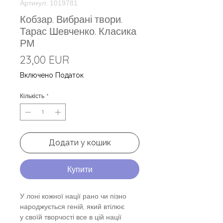
Артикул: 1019781
Кобзар. Вибрані твори.
Тарас Шевченко. Класика
РМ
Ціна
23,00 EUR
Включено Податок
Кількість
*
Додати у кошик
Купити
У лоні кожної нації рано чи пізно
народжується геній, який втілює
у своїй творчості все в цій нації