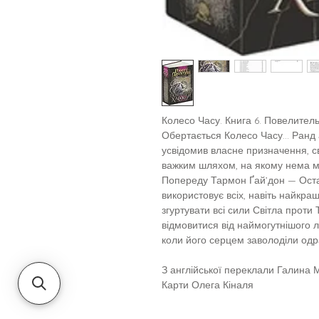
Колесо Часу. Книга 6. Повелител
Обертається Колесо Часу... Ранд
усвідомив власне призначення, св
важким шляхом, на якому нема м
Попереду Тармон Ґай’дон — Оста
використовує всіх, навіть найкра
згуртувати всі сили Світла проти Т
відмовитися від наймогутнішого 
коли його серцем заволоділи одраз
З англійської переклали Галина
Карти Олега Кіналя