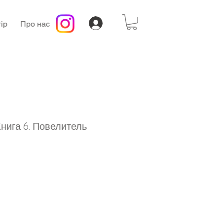
ір
Про нас
Книга 6. Повелитель
а