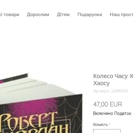
сі товари
Дорослим
Дітям
Подарунки
Наш прост
Колесо Часу. 
Хаосу
Артикул: 1488429
Цін
47,00 EUR
Включено Податок
Кількість
*