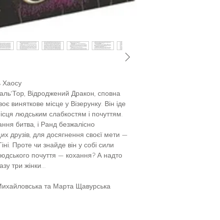
ь Хаосу
 аль’Тор, Відроджений Дракон, сповна
оє виняткове місце у Візерунку. Він іде
ісця людським слабкостям і почуттям.
ння битва, і Ранд безжалісно
щих друзів, для досягнення своєї мети —
іні. Проте чи знайде він у собі сили
людського почуття — кохання? А надто
у три жінки...
 Михайловська та Марта Щавурська