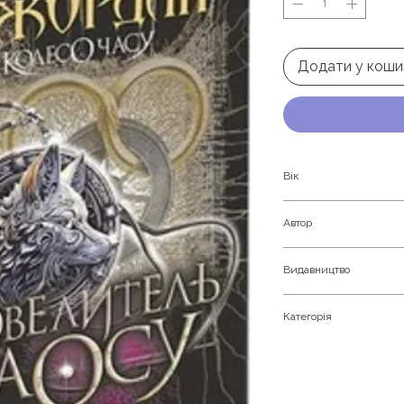
Додати у коши
Вік
Дорослим
Автор
Роберт Джордан
Видавництво
Навчальна книга - Б
Категорія
Темне фентезі