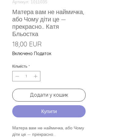
Артикул: 1011035
Матера вам не наймичка,
або Чому діти це —
прекрасно... Катя
Бльостка
Ціна
18,00 EUR
Включено Податок
Кількість
*
Додати у кошик
Купити
Матера вам не наймичка, або Чому
діти це — прекрасно...