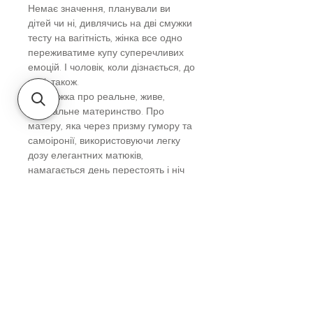
Немає значення, планували ви
дітей чи ні, дивлячись на дві смужки
тесту на вагітність, жінка все одно
переживатиме купу суперечливих
емоцій. І чоловік, коли дізнається, до
речі, також.
Ця книжка про реальне, живе,
неідеальне материнство. Про
матеру, яка через призму гумору та
самоіронії, використовуючи легку
дозу елегантних матюків,
намагається день перестоять і ніч
передержатись. Від тесту на
вагітність до баталій у садочку. Про
перші купання, зуби, соплі й
незручні запитання.
Вік
Дорослим
Автор