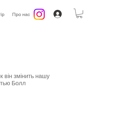
ір
Про нас
к він змінить нашу
етью Болл
а