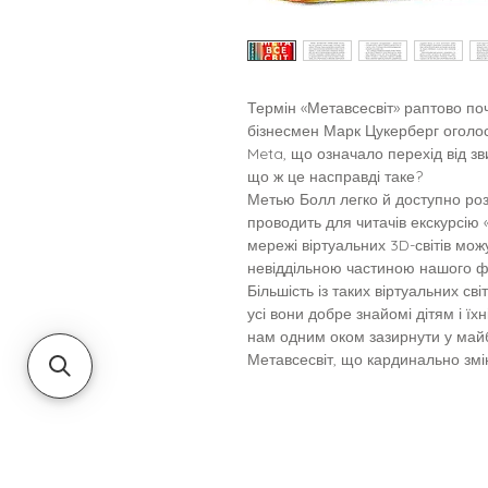
Термін «Метавсесвіт» раптово поч
бізнесмен Марк Цукерберг оголос
Meta, що означало перехід від зв
що ж це насправді таке?
Метью Болл легко й доступно розп
проводить для читачів екскурсію 
мережі віртуальних 3D-світів мож
невіддільною частиною нашого фі
Більшість із таких віртуальних світ
усі вони добре знайомі дітям і ї
нам одним оком зазирнути у майб
Метавсесвіт, що кардинально змін