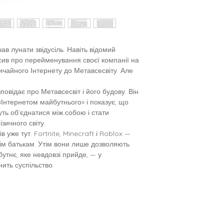
ав лунати звідусіль. Навіть відомий
ив про перейменування своєї компанії на
ичайного Інтернету до Метавсесвіту. Але
овідає про Метавсесвіт і його будову. Він
«Інтернетом майбутнього» і показує, що
уть об’єднатися між собою і стати
зичного світу.
ів уже тут. Fortnite, Minecraft і Roblox —
хнім батькам. Утім вони лише дозволяють
утнє, яке невдовзі прийде, — у
ить суспільство.