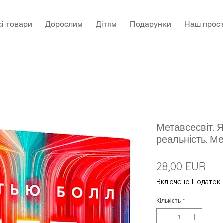
сі товари
Дорослим
Дітям
Подарунки
Наш прост
Метавсесвіт. Я
реальність. М
Цін
28,00 EUR
Включено Податок
Кількість
*