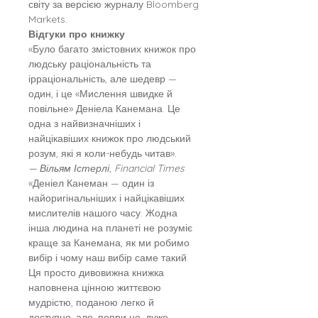
світу за версією журналу Bloomberg
Markets.
Відгуки про книжку
«Було багато змістовних книжок про
людську раціональність та
ірраціональність, але шедевр —
один, і це «Мислення швидке й
повільне» Деніела Канемана. Це
одна з найвизначніших і
найцікавіших книжок про людський
розум, які я коли-небудь читав».
— Вільям Істерлі, Financial Times
«Деніел Канеман — один із
найоригінальніших і найцікавіших
мислителів нашого часу. Жодна
інша людина на планеті не розуміє
краще за Канемана, як ми робимо
вибір і чому наш вибір саме такий.
Ця просто дивовижна книжка
наповнена цінною життєвою
мудрістю, поданою легко й
доступно, але, попри це, дуже