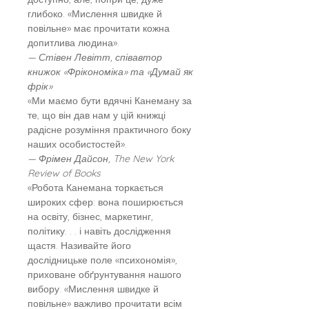
глибоко. «Мислення швидке й
повільне» має прочитати кожна
допитлива людина».
— Стівен Левітт, співавтор
книжок «Фрікономіка» та «Думай як
фрік»
«Ми маємо бути вдячні Канеману за
те, що він дав нам у цій книжці
радісне розуміння практичного боку
наших особистостей».
— Фрімен Дайсон, The New York
Review of Books
«Робота Канемана торкається
широких сфер: вона поширюється
на освіту, бізнес, маркетинг,
політику. . . і навіть дослідження
щастя. Називайте його
дослідницьке поле «психономія»,
приховане обґрунтування нашого
вибору. «Мислення швидке й
повільне» важливо прочитати всім