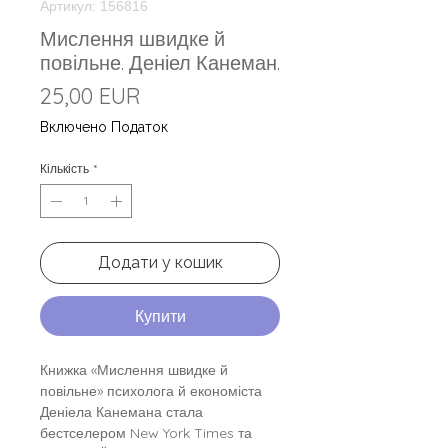
Артикул: 156816
Мислення швидке й
повільне. Деніел Канеман.
Ціна
25,00 EUR
Включено Податок
Кількість
*
Додати у кошик
Купити
Книжка «Мислення швидке й
повільне» психолога й економіста
Деніела Канемана стала
бестселером New York Times та