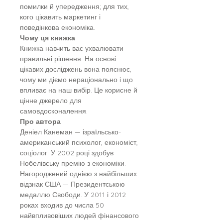
помилки й упередження; для тих,
кого цікавить маркетинг і
поведінкова економіка.
Чому ця книжка
Книжка навчить вас ухвалювати
правильні рішення. На основі
цікавих досліджень вона пояснює,
чому ми діємо нераціонально і що
впливає на наш вибір. Це корисне й
цінне джерело для
самовдосконалення.
Про автора
Деніел Канеман — ізраїльсько-
американський психолог, економіст,
соціолог. У 2002 році здобув
Нобелівську премію з економіки.
Нагороджений однією з найбільших
відзнак США — Президентською
медаллю Свободи. У 2011 і 2012
роках входив до числа 50
найвпливовіших людей фінансового