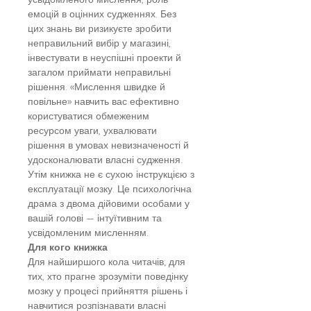
емоцій в оцінних судженнях. Без
цих знань ви ризикуєте зробити
неправильний вибір у магазині,
інвестувати в неуспішні проекти й
загалом приймати неправильні
рішення. «Мислення швидке й
повільне» навчить вас ефективно
користуватися обмеженим
ресурсом уваги, ухвалювати
рішення в умовах невизначеності й
удосконалювати власні судження.
Утім книжка не є сухою інструкцією з
експлуатації мозку. Це психологічна
драма з двома дійовими особами у
вашій голові — інтуїтивним та
усвідомленим мисленням.
Для кого книжка
Для найширшого кола читачів; для
тих, хто прагне зрозуміти поведінку
мозку у процесі прийняття рішень і
навчитися розпізнавати власні