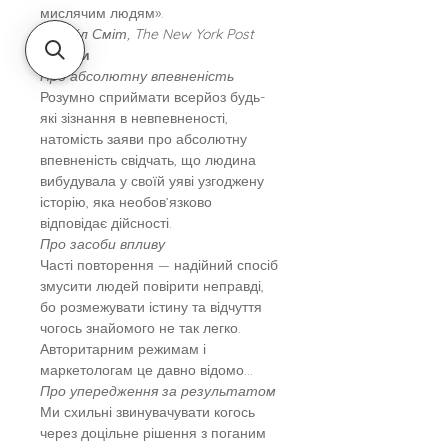
мислячим людям».
— Кайл Сміт, The New York Post
Цитати
Про абсолютну впевненість
Розумно сприймати всерйоз будь-
які зізнання в невпевненості,
натомість заяви про абсолютну
впевненість свідчать, що людина
вибудувала у своїй уяві узгоджену
історію, яка необов’язково
відповідає дійсності.
Про засоби впливу
Часті повторення — надійний спосіб
змусити людей повірити неправді,
бо розмежувати істину та відчуття
чогось знайомого не так легко.
Авторитарним режимам і
маркетологам це давно відомо…
Про упередження за результатом
Ми схильні звинувачувати когось
через доцільне рішення з поганим