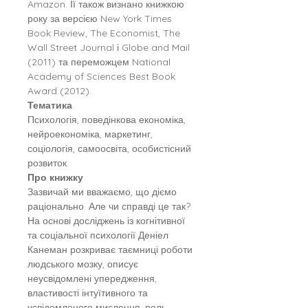
Amazon. Її також визнано книжкою
року за версією New York Times
Book Review, The Economist, The
Wall Street Journal і Globe and Mail
(2011) та переможцем National
Academy of Sciences Best Book
Award (2012).
Тематика
Психологія, поведінкова економіка,
нейроекономіка, маркетинг,
соціологія, самоосвіта, особистісний
розвиток.
Про книжку
Зазвичай ми вважаємо, що діємо
раціонально. Але чи справді це так?
На основі досліджень із когнітивної
та соціальної психології Деніел
Канеман розкриває таємниці роботи
людського мозку, описує
неусвідомлені упередження,
властивості інтуїтивного та
усвідомленого мислення, роль