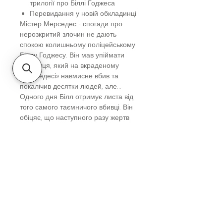
трилогії про Біллі Годжеса
Перевидання у новій обкладинці
Містер Мерседес - спогади про
нерозкритий злочин не дають
спокою колишньому поліцейському
Біллу Годжесу. Він мав упіймати
злочинця, який на вкраденому
«мерседесі» навмисне вбив та
покалічив десятки людей, але…
Одного дня Білл отримує листа від
того самого таємничого вбивці. Він
обіцяє, що наступного разу жертв
буде більше! Це був тільки початок…
Білл знову повертається до роботи.
Ставки в цій смертельній грі надто
високі…
Вік
Молоді та дорослим
Автор