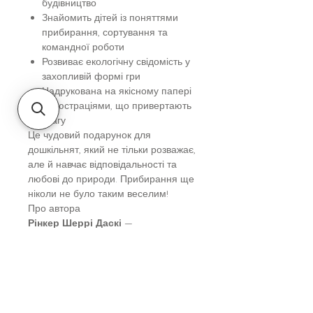
будівництво
Знайомить дітей із поняттями
прибирання, сортування та
командної роботи
Розвиває екологічну свідомість у
захопливій формі гри
Надрукована на якісному папері
з ілюстраціями, що привертають
увагу
Це чудовий подарунок для
дошкільнят, який не тільки розважає,
але й навчає відповідальності та
любові до природи. Прибирання ще
ніколи не було таким веселим!
Про автора
Рінкер Шеррі Даскі
—
американська авторка, яка здобула
популярність після публікації книги
Спи міцно, моє будівництво. На
момент написання вона ще не була
професійною письменницею. Проте
її перша книга здобула міжнародне