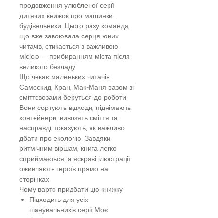
продовження улюбленої серії
дитячих книжок про машинки-
будівельники. Цього разу команда,
що вже завоювала серця юних
читачів, стикається з важливою
місією — прибиранням міста після
великого безладу.
Що чекає маленьких читачів
Самоскид, Кран, Мак-Маня разом зі
сміттєвозами беруться до роботи.
Вони сортують відходи, піднімають
контейнери, вивозять сміття та
насправді показують, як важливо
дбати про екологію. Завдяки
ритмічним віршам, книга легко
сприймається, а яскраві ілюстрації
оживляють героїв прямо на
сторінках.
Чому варто придбати цю книжку
Підходить для усіх
шанувальників серії Моє