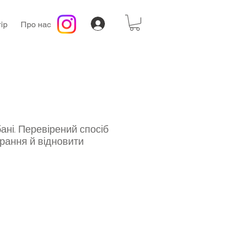
ір
Про нас
ані. Перевірений спосіб
рання й відновити
а