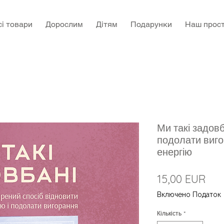
сі товари
Дорослим
Дітям
Подарунки
Наш прост
Ми такі задовб
подолати виго
енергію
Цін
15,00 EUR
Включено Податок
Кількість
*