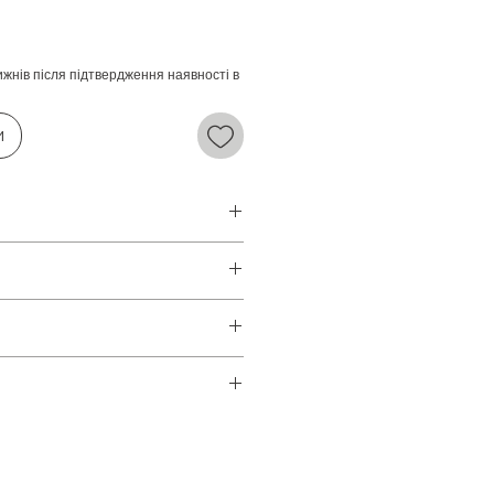
ижнів після підтвердження наявності в
и
 Загальні питання. Імунітет.