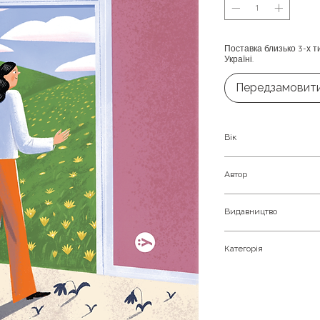
Поставка близько 3-х т
Україні.
Передзамовит
Вік
Дорослим
Автор
Емі Шах
Видавництво
Yakaboo Publishing
Категорія
Здорове харчування.