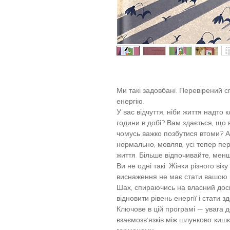
Ми такі задовбані. Перевірений с
енергію.
У вас відчуття, ніби життя надто к
години в добі? Вам здається, що в
чомусь важко позбутися втоми? А 
нормально, мовляв, усі тепер пе
життя. Більше відпочивайте, менш
Ви не одні такі. Жінки різного ві
виснаження не має стати вашою 
Шах, спираючись на власний досв
відновити рівень енергії і стати 
Ключове в цій програмі — увага д
взаємозв’язків між шлунково-киш