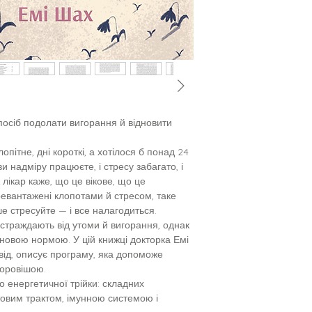
посіб подолати вигорання й відновити
лопітне, дні короткі, а хотілося б понад 24
и надміру працюєте, і стресу забагато, і
лікар каже, що це вікове, що це
ревантажені клопотами й стресом, таке
е стресуйте — і все налагодиться.
ку страждають від утоми й вигорання, однак
новою нормою. У цій книжці докторка Емі
ід, описує програму, яка допоможе
здоровішою.
о енергетичної трійки: складних
ковим трактом, імунною системою і