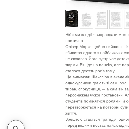
Ніби ми злодії - виправдати мож
поетично.
Олівер Маркс щойно вийшов з в’яз
вбивство одного з найближчих свої
не скоював. Його зустрічає детек
тюрми. Він іде на пенсію, але пе
сталося десять років тому.
Ще вивчаючи Шекспіра в академії,
однокурсники грають ті самі ролі 
тиран, спокусниця, — а сам він 
персонажем чужої постановки. Ал
студентів помінятися ролями, й 
перетворюється на потворні сутич
життя.
Зрештою стається трагедія: одног
перед іншими постає найскладніш