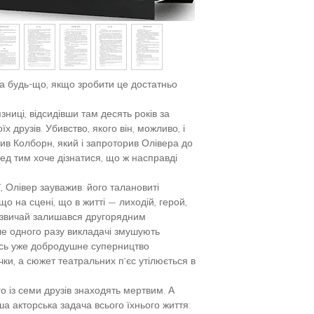
на будь-що, якщо зробити це достатньо
ниці, відсидівши там десять років за
х друзів. Убивство, якого він, можливо, і
тив Колборн, який і запроторив Олівера до
ред тим хоче дізнатися, що ж насправді
 Олівер зауважив: його талановиті
що на сцені, що в житті — лиходій, герой,
зазвичай залишався другорядним
е одного разу викладачі змушують
ось уже добродушне суперництво
ки, а сюжет театральних п’єс утілюється в
о із семи друзів знаходять мертвим. А
а акторська задача всього їхнього життя: