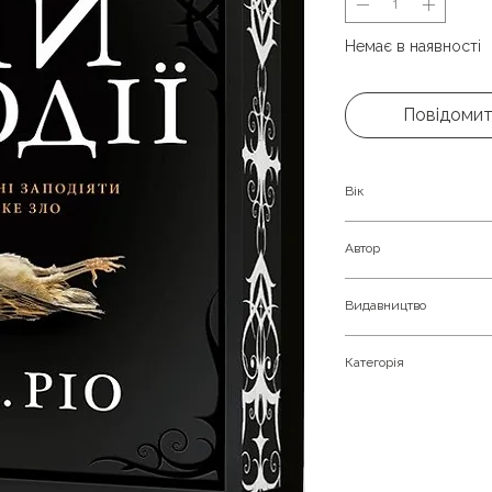
Немає в наявності
Повідомит
Вік
Молоді та доросли
Автор
М. Л. Ріо
Видавництво
Артбукс
Категорія
Кримінальний триле
Сучасна проза.