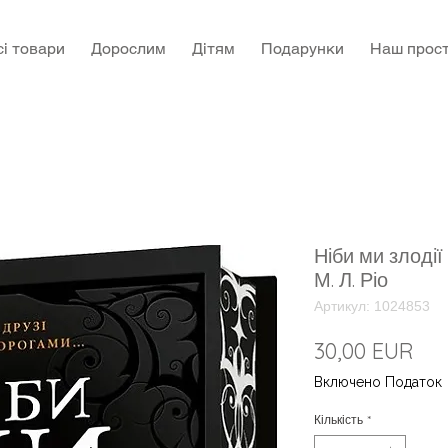
сі товари
Дорослим
Дітям
Подарунки
Наш прост
Ніби ми злодії
М. Л. Ріо
Артикул: 1024853
Цін
30,00 EUR
Включено Податок
Кількість
*