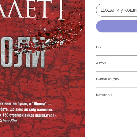
Додати у коши
Вік
Дорослим
Автор
Кен Фоллетт
Видавництво
Рідна мова
Категорія
Кримінальний триле