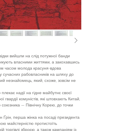
звідки вийшли на слід потужної банди
изикують власними життями, а закохавшись
Тим часом молода красуня-вдова
у сучасних рабовласників на шляху до
ий незнайомець, який, схоже, зовсім не
 плекає надії на гідне майбутнє своєї
ї гвардії комуністів, які штовхають Китай,
о союзника — Північну Корею, до точки
ін Ґрін, перша жінка на посаді президента
ною майстерністю протистоїть
й торгівлі зброєю, а також кампаніям із