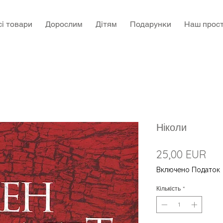
сі товари
Дорослим
Дітям
Подарунки
Наш прост
Ніколи
Цін
25,00 EUR
Включено Податок
Кількість
*