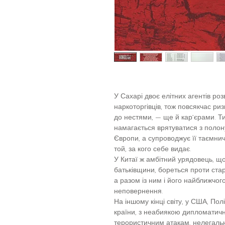
У Сахарі двоє елітних агентів ро
наркоторгівців, тож повсякчас р
до нестями, — ще й кар’єрами. 
намагається врятуватися з полон
Європи, а супроводжує її таємнич
той, за кого себе видає.
У Китаї ж амбітний урядовець, що
батьківщини, бореться проти старо
а разом із ним і його найближчог
неповернення.
На іншому кінці світу, у США, Пол
країни, з неабиякою дипломатич
терористичним атакам, нелегальні