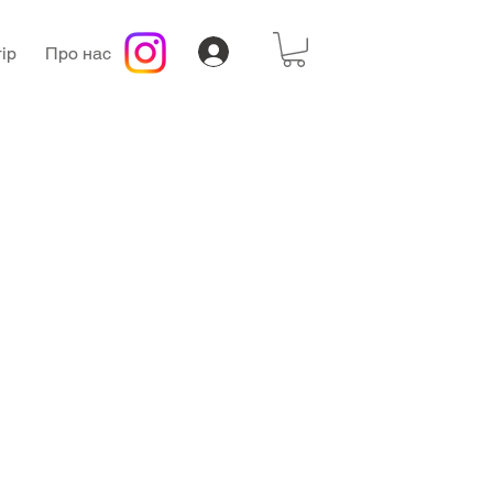
ір
Про нас
а