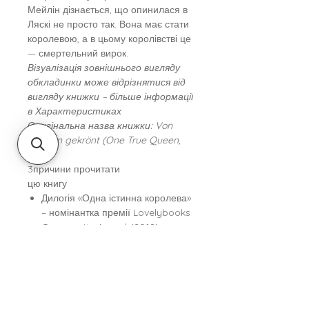
Мейлін дізнається, що опинилася в
Ляскі не просто так. Вона має стати
королевою, а в цьому королівстві це
— смертельний вирок.
Візуалізація зовнішнього вигляду
обкладинки може відрізнятися від
вигляду книжки – більше інформації
в Характеристиках
Оригінальна назва книжки: Von
Sternen gekrönt (One True Queen,
№ 1)
3причини прочитати
цю книгу
Дилогія «Одна істинна королева»
– номінантка премії Lovelybooks
Community Award (2019) в
категорії романтичне фентезі.
TikTok-хіт.
Визнаний німецькомовний
бестселер, бестселер за версією
Spiegel.