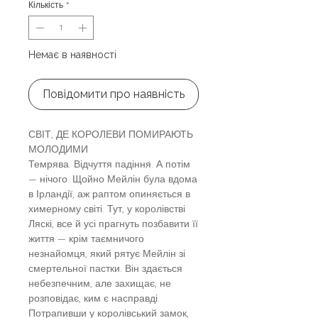
Кількість
*
Немає в наявності
Повідомити про наявність
СВІТ, ДЕ КОРОЛЕВИ ПОМИРАЮТЬ
МОЛОДИМИ
Темрява. Відчуття падіння. А потім
— нічого. Щойно Мейлін була вдома
в Ірландії, аж раптом опиняється в
химерному світі. Тут, у королівстві
Ляскі, все й усі прагнуть позбавити її
життя — крім таємничого
незнайомця, який рятує Мейлін зі
смертельної пастки. Він здається
небезпечним, але захищає, не
розповідає, ким є насправді.
Потрапивши у королівський замок,