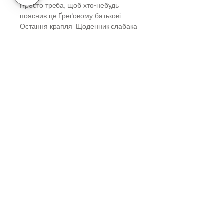
Просто треба, щоб хто-небудь
пояснив це Ґреґовому батькові.
Остання крапля. Щоденник слабака.
Книга 3
Вік
Дітям від 10-ти років та підліткам
Автор
Джеф Кінні
Серія
Щоденник Слабака
Видавництво
Stone Publishing
Українські книги на Кіпрі
|
Soloveyko Book Store & Lounge
|
Thesalonikis 72g, Limassol 3025 | soloveyko.cy