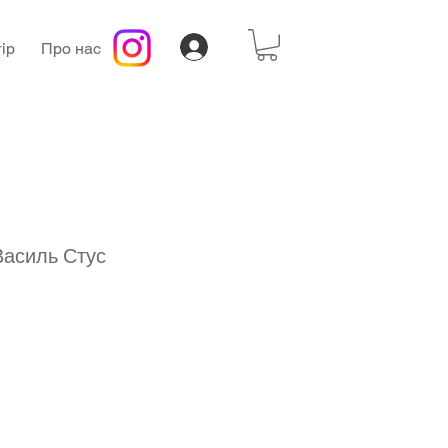
ір
Про нас
Василь Стус
а