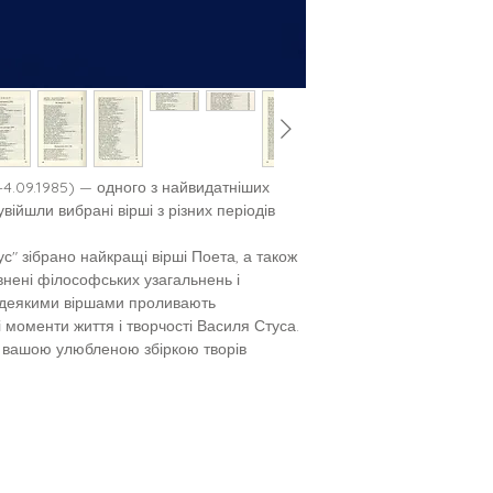
–4.09.1985) — одного з найвидатніших
увійшли вибрані вірші з різних періодів
с" зібрано найкращі вірші Поета, а також
овнені філософських узагальнень і
 деякими віршами проливають
 моменти життя і творчості Василя Стуса.
е вашою улюбленою збіркою творів