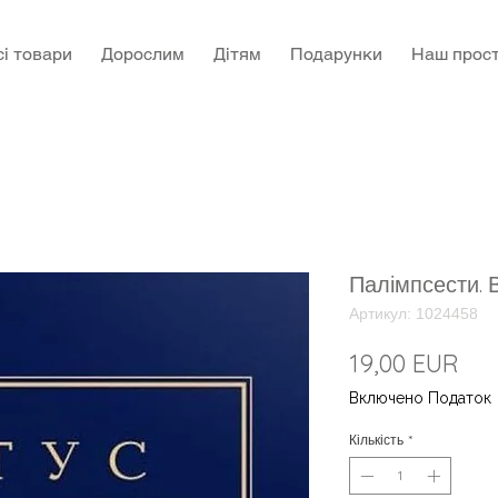
сі товари
Дорослим
Дітям
Подарунки
Наш прост
Палімпсести. 
Артикул: 1024458
Цін
19,00 EUR
Включено Податок
Кількість
*