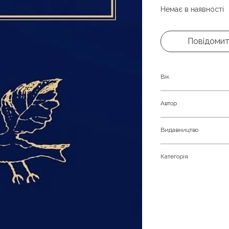
Немає в наявності
Повідомит
Вік
Молоді та доросли
Автор
Василь Стус
Видавництво
А-ба-ба-га-ла-ма-г
Категорія
Українська поезія