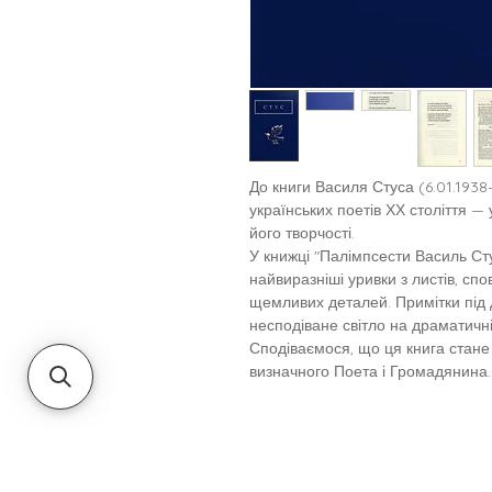
До книги Василя Стуса (6.01.1938
українських поетів ХХ століття — 
його творчості.
У книжці "Палімпсести Василь Сту
найвиразніші уривки з листів, сп
щемливих деталей. Примітки під
несподіване світло на драматичні
Сподіваємося, що ця книга стан
визначного Поета і Громадянина.