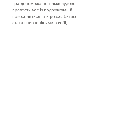
Гра допоможе не тільки чудово
провести час із подружками й
повеселитися, а й розслабитися,
стати впевненішими в собі,
розвинути комунікативні навички та
вміння завести розмову з
незнайомцем.
Правила та механіка гри
Правила гри прості. Кожна учасниця
по черзі тягне стікер білого або
червоного кольору. На білих картках
— завдання, на червоних —
запитання. Відмовлятися від дії або
відповіді заборонено, говорити
неправду теж. На перший погляд це
занадто просто, але на ділі ви не
зможете відірватися від ігрового
процесу. Перемагає та учасниця,
яка набрала найбільше ігрових
балів (за кожну відповідь або дію
нараховується 1 очко).