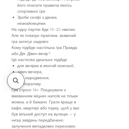
його описати правила якоїсь
спортивної гри.
Зроби селфі з двома
незнайомцями.
На одну партію йде 15–20 хвилин.
Але як показує практика, зазвичай
гра затягує надовго.
Кому підійде настільна гра Правда
або Дія: Дівич-вечір?
Ця настолка ідеально підійде:
для вечірки в жіночій компанії;
дівич-вечора;
дня народження;
корпоративу.
Гра строго 18+. Поєднувати з
вживанням міцних напоїв не тільки
можна, а й бажано. Грати краще в
кафе, квартирі або парку, щоб у вас
був вільний доступ на вулицю — у
низці завдань передбачено
залучення випадкових перехожих.