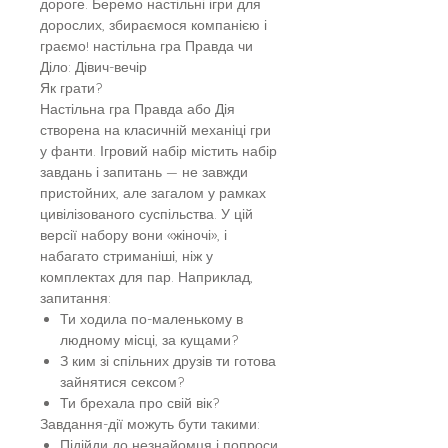
дороге. Беремо настільні ігри для
дорослих, збираємося компанією і
граємо! настільна гра Правда чи
Діло: Дівич-вечір
Як грати?
Настільна гра Правда або Дія
створена на класичній механіці гри
у фанти. Ігровий набір містить набір
завдань і запитань — не завжди
пристойних, але загалом у рамках
цивілізованого суспільства. У цій
версії набору вони «жіночі», і
набагато стриманіші, ніж у
комплектах для пар. Наприклад,
запитання:
Ти ходила по-маленькому в
людному місці, за кущами?
З ким зі спільних друзів ти готова
зайнятися сексом?
Ти брехала про свій вік?
Завдання-дії можуть бути такими:
Підійди до незнайомця і попроси