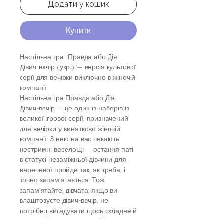
Додати у кошик
Купити
Настільна гра "Правда або Дія:
Дівич-вечір (укр.)"— версія культової
серії для вечірки виключно в жіночій
компанії
Настільна гра Правда або Дія:
Дівич-вечір — це один із наборів із
великої ігрової серії, призначений
для вечірки у винятково жіночій
компанії. З нею на вас чекають
нестримні веселощі — остання паті
в статусі незаміжньої дівчини для
нареченої пройде так, як треба, і
точно запам’ятається. Тож
запам’ятайте, дівчата: якщо ви
влаштовуєте дівич-вечір, не
потрібно вигадувати щось складне й