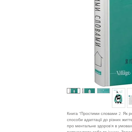
Книга "Простими словами 2. Як роз
способи адаптації до різних життє
про ментальне здоров’я в умовах 
витримувати себе та інших. Зара