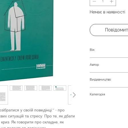
Немає в наявності
Повідомит
Вік
Дорослим
Автор
Марк Лівін, Ілля П
Видавництво
Наш Формат
Категорія
Психологія особисто
ібратися у своїй поведінці." - про
Книги про мисленн
вих ситуацій та стресу. Про те, як дбати
криз. Як говорити про складне, як
з це видається доречним.