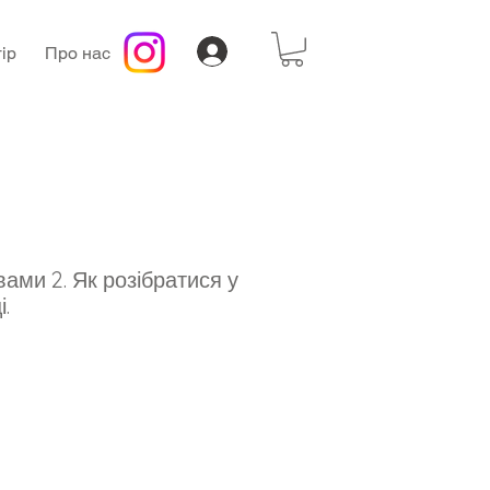
ір
Про нас
ами 2. Як розібратися у
і.
а