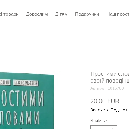
сі товари
Дорослим
Дітям
Подарунки
Наш прост
Простими слов
своїй поведінц
Артикул: 1015789
Цін
20,00 EUR
Включено Податок
Кількість
*