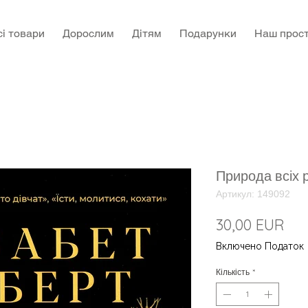
сі товари
Дорослим
Дітям
Подарунки
Наш прост
Природа всіх р
Артикул: 149092
Цін
30,00 EUR
Включено Податок
Кількість
*