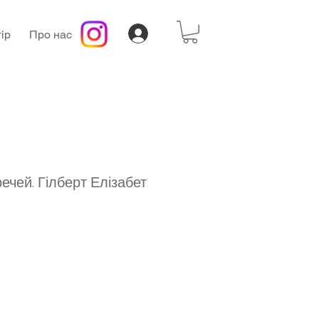
ір
Про нас
ечей. Гілберт Елізабет
а