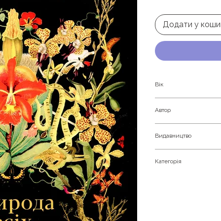
Додати у коши
Вік
Дорослим
Автор
Елізабет Ґілберт
Видавництво
Видавництво Старо
Категорія
Любовний роман. Су