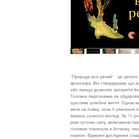
"Природа всіх речей" - це цитати
філософа. Він стверджував, що р
або явища дозволяє зрозуміти йог
Головна персонажка не обдарова
щасливе шлюбне життя. Однак мат
жити на повну, хоча її уявлення 
бажань сучасної молоді. За 70 ро
різні куточки світу, включаючи так
головою поринула в ботаніку, яка
наукою. Відважні дослідники ст