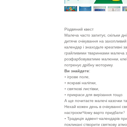
Різдвяний квест
Малеча часто запитує, скільки дн
дитяче очікування на захопливий 
календар і знаходьте креативні з
грайливими тваринками малеча з
розфарбовуватиме малюнки, клеї
потренує дрібну моторику.
Ви знайдете:
• ігрове поле;
• яскраві наліпки;
• святкові листівки;
• прикраси для вирізання тощо.
А ще почитаєте малечі казочки та
Нехай кожен день в очікуванні с
настроєм!Чому варто придбати?
• Традиція адвент-календарів при
покликані створити святкову атмо