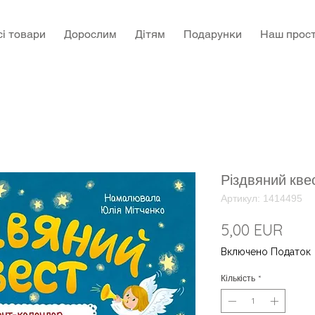
сі товари
Дорослим
Дітям
Подарунки
Наш прост
Різдвяний кве
Артикул: 1414495
Ціна
5,00 EUR
Включено Податок
Кількість
*