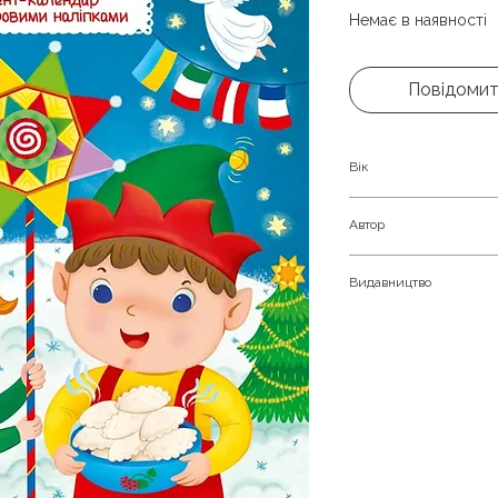
Немає в наявності
Повідомит
Вік
Дітям від 3-х до 7-
Автор
Альона Пуляєва
Видавництво
Vivat