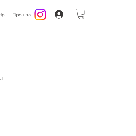
ір
Про нас
ст