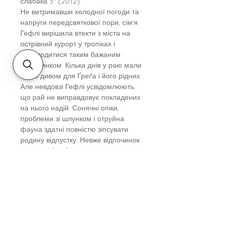
слабака 3" (2012).
Не витримавши холодної погоди та
напруги передсвяткової пори, сім'я
Гефлі вирішила втекти з міста на
острівний курорт у тропіках і
насолодитися таким бажаним
відпочинком. Кілька днів у раю мали
стати дивом для Ґреґа і його рідних.
Але невдовзі Гефлі усвідомлюють,
що рай не виправдовує покладених
на нього надій. Сонячні опіки,
проблеми зі шлунком і отруйна
фауна здатні повністю зіпсувати
родину відпустку. Невже відпочинок
на курорті закінчиться
катастрофою? Чи цю подорож все-
таки можна якось врятувати?
Джеф Кінні
- автор серії-
бестселера #1 за версією The New
York Times "Щоденник слабака",
шестиразовий лауреат премії
Nickelodeon Kids 'Choice, відомий