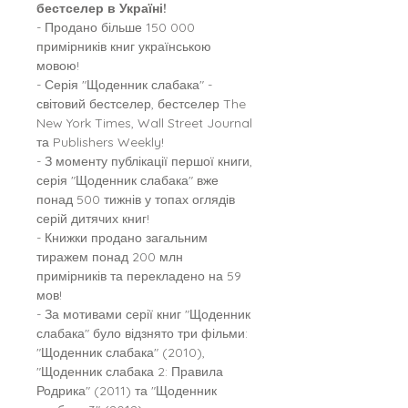
бестселер в Україні!
- Продано більше 150 000
примірників книг українською
мовою!
- Серія "Щоденник слабака" -
світовий бестселер, бестселер The
New York Times, Wall Street Journal
та Publishers Weekly!
- З моменту публікації першої книги,
серія "Щоденник слабака" вже
понад 500 тижнів у топах оглядів
серій дитячих книг!
- Книжки продано загальним
тиражем понад 200 млн
примірників та перекладено на 59
мов!
- За мотивами серії книг "Щоденник
слабака" було відзнято три фільми:
"Щоденник слабака" (2010),
"Щоденник слабака 2: Правила
Родрика" (2011) та "Щоденник