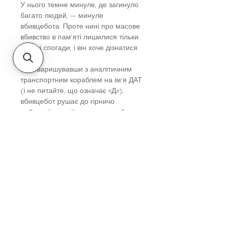
У нього темне минуле, де загинуло
багато людей, — минуле
вбивцебота. Проте нині про масове
вбивство в пам’яті лишилися тільки
нечіткі спогади, і він хоче дізнатися
більше.
Потоваришувавши з аналітичним
транспортним кораблем на ім’я ДАТ
(і не питайте, що означає «Д»),
вбивцебот рушає до гірничо
добувної станції, де колись вийшов
з-під контролю.
Те, що він виявить, може назавжди
змінити його мислення…
Вік
Молоді та дорослим
Автор
Марта Веллс