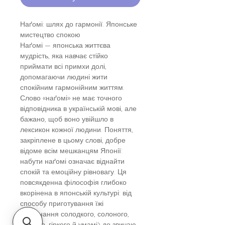
Наґомі: шлях до гармонії. Японське
мистецтво спокою
Наґомі — японська життєва
мудрість, яка навчає стійко
приймати всі примхи долі,
допомагаючи людині жити
спокійним гармонійним життям.
Слово «наґомі» не має точного
відповідника в українській мові, але
бажано, щоб воно увійшло в
лексикон кожної людини. Поняття,
закріплене в цьому слові, добре
відоме всім мешканцям Японії:
набути наґомі означає віднайти
спокій та емоційну рівновагу. Ця
повсякденна філософія глибоко
вкорінена в японській культурі: від
способу приготування їжі
(поєднання солодкого, солоного,
кислого, гіркого й умамі) до звичаю