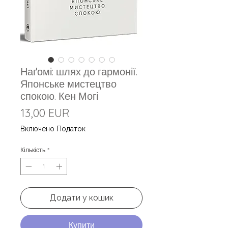
Наґомі: шлях до гармонії.
Японське мистецтво
спокою. Кен Могі
Ціна
13,00 EUR
Включено Податок
Кількість
*
Додати у кошик
Купити