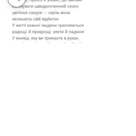
святкувати швидкоплинний сезон
цвітіння сакури — скрізь вона
залишила свій відбиток.
У житті кожної людини трапляються
радощі, й прикрощі, злети й падіння.
У книжці, яку ви тримаєте в руках,
всесвітньо відомий автор Кен Моґі
пояснює, чому важливо щиросердо
прийняти те, як влаштовано світ, і
збалансувати весь здобутий досвід
— і позитивний, і негативний.
Заглиблюючись в історію, традиції
та культуру Японії і надаючи
інструментарій, який допоможе
отримувати задоволення від життя,
автор показує, як кожен із нас може
створити наґомі для себе.
Вік