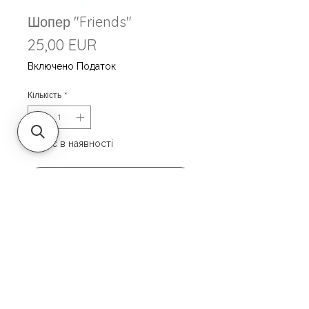
Шопер "Friends"
Ціна
25,00 EUR
Включено Податок
Кількість
*
Немає в наявності
Повідомити про наявність
Шопер "Friends" чорний
Матеріал - Саржа
Розмір 36 см*40 см